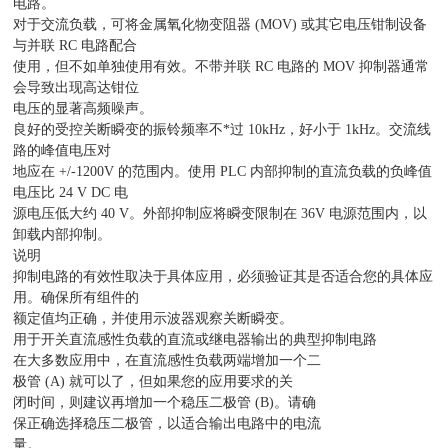
电路。
对于交流负载，可将金属氧化物变阻器 (MOV) 或其它电压钳制设备
与并联 RC 电路配合
使用，但不如单独使用有效。不带并联 RC 电路的 MOV 抑制器通常
会导致出现高达钳位
电压的显著高频噪声。
良好的受控关断瞬变的振铃频率不*过 10kHz，好小于 1kHz。交流线
路的峰值电压对
地应在 +/-1200V 的范围内。使用 PLC 内部抑制的直流负载的负峰值
电压比 24 V DC 电
源电压低大约 40 V。外部抑制应将瞬变限制在 36V 电源范围内，以
卸载内部抑制。
说明
抑制电路的有效性取决于具体应用，必须验证其是否适合您的具体应
用。确保所有组件的
额定值均正确，并使用示波器观察关断瞬变。
用于开关直流感性负载的直流或继电器输出的典型抑制电路
在大多数应用中，在直流感性负载两端增加一个二
极管 (A) 就可以了，但如果您的应用要求的关
闭时间，则建议再增加一个稳压二极管 (B)。请确
保正确选择稳压二极管，以适合输出电路中的电流
量。