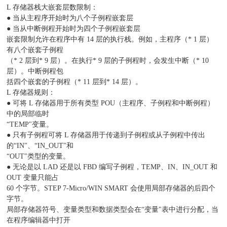
L 存储器栈大嵌套层数限制：
● 当从主程序开始时为八个子例程嵌套层
● 当从中断例程开始时为四个子例程嵌套层
嵌套限制允许在程序中有 14 层的执行栈。例如，主程序（* 1 层）
有八个嵌套子例程
（* 2 层到* 9 层）。在执行* 9 层的子例程时，会发生中断（* 10
层）。中断例程包
括四个嵌套的子例程（* 11 层到* 14 层）。
L 存储器规则：
● 可将 L 存储器用于所有类型 POU（主程序、子例程和中断例程）
中的局部临时
“TEMP"变量。
● 只有子例程可将 L 存储器用于传递到子例程或从子例程中传出
的“IN"、“IN_OUT"和
“OUT"类型的变量。
● 无论是以 LAD 还是以 FBD 编写子例程，TEMP、IN、IN_OUT 和
OUT 变量只能占
60 个字节。STEP 7-Micro/WIN SMART 会使用局部存储器的后四个
字节。
局部存储器符号、变量类型和数据类型会在“变量"表中进行分配，当
在程序编辑器中打开