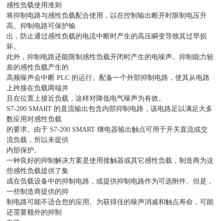
感性负载使用准则
将抑制电路与感性负载配合使用，以在控制输出断开时限制电压升
高。抑制电路可保护输
出，防止通过感性负载的电流中断时产生的高压瞬变导致其过早损
坏。
此外，抑制电路还能限制感性负载开闭时产生的电噪声。抑制能力较
差的感性负载产生的
高频噪声会中断 PLC 的运行。配备一个外部抑制电路，使其从电路
上跨接在负载两端并
且在位置上接近负载，这样对降低电气噪声为有效。
S7-200 SMART 的直流输出包含内部抑制电路，该电路足以满足大多
数应用对感性负载
的要求。由于 S7-200 SMART 继电器输出触点可用于开关直流或交
流负载，所以未提供
内部保护。
一种良好的抑制解决方案是使用接触器或其它感性负载，制造商为这
些感性负载提供了集
成在负载设备中的抑制电路，或提供抑制电路作为可选附件。但是，
一些制造商提供的抑
制电路可能不适合您的应用。为获得佳的噪声消减和触点寿命，可能
还需要额外的抑制