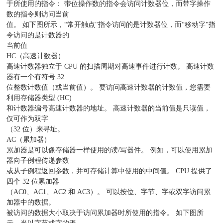
于所使用的指令： 带位操作数的指令会访问计数器位，而带字操作
数的指令则访问当前
值。 如下图所示，“常开触点"指令访问的是计数器位，而“移动字"指
令访问的是计数器的
当前值
HC（高速计数器）
高速计数器独立于 CPU 的扫描周期对高速事件进行计数。 高速计数
器有一个有符号 32
位整数计数值（或当前值）。 要访问高速计数器的计数值，您需要
利用存储器类型 (HC)
和计数器编号高速计数器的地址。 高速计数器的当前值是只读值，
仅可作为双字
（32 位）来寻址。
AC（累加器）
累加器是可以像存储器一样使用的读/写器件。 例如，可以使用累加
器向子例程传递参数
或从子例程返回参数，并可存储计算中使用的中间值。 CPU 提供了
四个 32 位累加器
（AC0、AC1、AC2 和 AC3）。 可以按位、字节、字或双字访问累
加器中的数据。
被访问的数据大小取决于访问累加器时所使用的指令。 如下图所