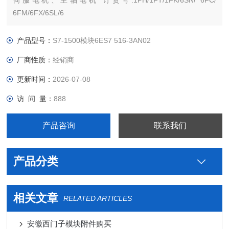
伺服电机、主轴电机 订货号:1PH/1FT/1FK/6SN/ 6FC/
6FM/6FX/6SL/6
西门子PLC S7-300 S7-200 S7-400 S7-1200 S7-1500 ET200 S
SP 变频器V系列 MM系列 6SE70停产工程型变频器，及相对应
产品型号：
S7-1500模块6ES7 516-3AN02
配件。
厂商性质：
经销商
更新时间：
2026-07-08
访 问 量：
888
产品咨询
联系我们
产品分类
相关文章
RELATED ARTICLES
安徽西门子模块附件购买