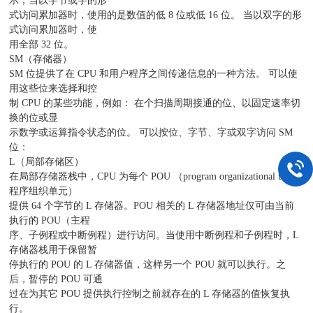
示，当以字节或字的形
式访问累加器时，使用的是数值的低 8 位或低 16 位。 当以双字的形
式访问累加器时，使
用全部 32 位。
SM（存储器）
SM 位提供了在 CPU 和用户程序之间传递信息的一种方法。 可以使
用这些位来选择和控
制 CPU 的某些功能，例如： 在个扫描周期接通的位、以固定速率切
换的位或显
示数学或运算指令状态的位。 可以按位、字节、字或双字访问 SM
位：
L（局部存储区）
在局部存储器栈中，CPU 为每个 POU （program organizational unit，
程序组织单元）
提供 64 个字节的 L 存储器。POU 相关的 L 存储器地址仅可由当前
执行的 POU（主程
序、子例程或中断例程）进行访问。当使用中断例程和子例程时，L
存储器栈用于保留暂
停执行的 POU 的 L 存储器值，这样另一个 POU 就可以执行。之
后，暂停的 POU 可通
过在为其它 POU 提供执行控制之前就存在的 L 存储器的值恢复执
行。