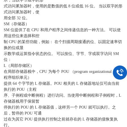
示，当以字节或字的形
式访问累加器时，使用的是数值的低 8 位或低 16 位。 当以双字的形
式访问累加器时，使
用全部 32 位。
SM（存储器）
SM 位提供了在 CPU 和用户程序之间传递信息的一种方法。 可以使
用这些位来选择和控
制 CPU 的某些功能，例如： 在个扫描周期接通的位、以固定速率切
换的位或显
示数学或运算指令状态的位。 可以按位、字节、字或双字访问 SM
位：
L（局部存储区）
在局部存储器栈中，CPU 为每个 POU （program organizational unit，
程序组织单元）
提供 64 个字节的 L 存储器。POU 相关的 L 存储器地址仅可由当前
执行的 POU（主程
序、子例程或中断例程）进行访问。当使用中断例程和子例程时，L
存储器栈用于保留暂
停执行的 POU 的 L 存储器值，这样另一个 POU 就可以执行。之
后，暂停的 POU 可通
过在为其它 POU 提供执行控制之前就存在的 L 存储器的值恢复执
行。