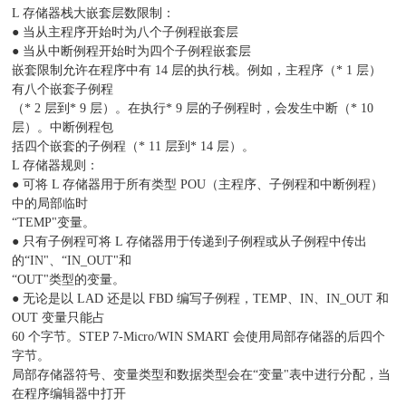
L 存储器栈大嵌套层数限制：
● 当从主程序开始时为八个子例程嵌套层
● 当从中断例程开始时为四个子例程嵌套层
嵌套限制允许在程序中有 14 层的执行栈。例如，主程序（* 1 层）
有八个嵌套子例程
（* 2 层到* 9 层）。在执行* 9 层的子例程时，会发生中断（* 10
层）。中断例程包
括四个嵌套的子例程（* 11 层到* 14 层）。
L 存储器规则：
● 可将 L 存储器用于所有类型 POU（主程序、子例程和中断例程）
中的局部临时
“TEMP"变量。
● 只有子例程可将 L 存储器用于传递到子例程或从子例程中传出
的“IN"、“IN_OUT"和
“OUT"类型的变量。
● 无论是以 LAD 还是以 FBD 编写子例程，TEMP、IN、IN_OUT 和
OUT 变量只能占
60 个字节。STEP 7-Micro/WIN SMART 会使用局部存储器的后四个
字节。
局部存储器符号、变量类型和数据类型会在“变量"表中进行分配，当
在程序编辑器中打开