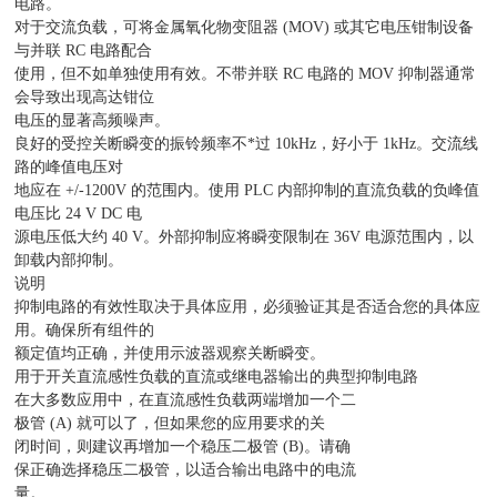
电路。
对于交流负载，可将金属氧化物变阻器 (MOV) 或其它电压钳制设备
与并联 RC 电路配合
使用，但不如单独使用有效。不带并联 RC 电路的 MOV 抑制器通常
会导致出现高达钳位
电压的显著高频噪声。
良好的受控关断瞬变的振铃频率不*过 10kHz，好小于 1kHz。交流线
路的峰值电压对
地应在 +/-1200V 的范围内。使用 PLC 内部抑制的直流负载的负峰值
电压比 24 V DC 电
源电压低大约 40 V。外部抑制应将瞬变限制在 36V 电源范围内，以
卸载内部抑制。
说明
抑制电路的有效性取决于具体应用，必须验证其是否适合您的具体应
用。确保所有组件的
额定值均正确，并使用示波器观察关断瞬变。
用于开关直流感性负载的直流或继电器输出的典型抑制电路
在大多数应用中，在直流感性负载两端增加一个二
极管 (A) 就可以了，但如果您的应用要求的关
闭时间，则建议再增加一个稳压二极管 (B)。请确
保正确选择稳压二极管，以适合输出电路中的电流
量。