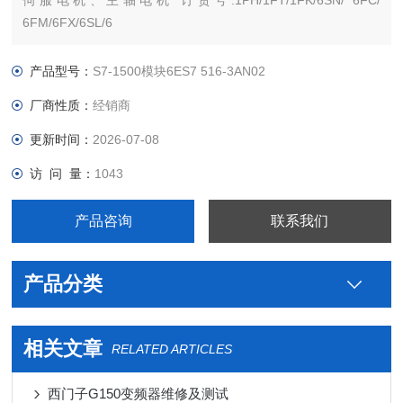
伺服电机、主轴电机 订货号:1PH/1FT/1FK/6SN/ 6FC/
6FM/6FX/6SL/6
西门子PLC S7-300 S7-200 S7-400 S7-1200 S7-1500 ET200 S
SP 变频器V系列 MM系列 6SE70停产工程型变频器，及相对应
产品型号：
S7-1500模块6ES7 516-3AN02
厂商性质：
经销商
更新时间：
2026-07-08
访 问 量：
1043
产品咨询
联系我们
产品分类
相关文章
RELATED ARTICLES
西门子G150变频器维修及测试