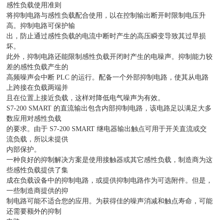
感性负载使用准则
将抑制电路与感性负载配合使用，以在控制输出断开时限制电压升
高。抑制电路可保护输
出，防止通过感性负载的电流中断时产生的高压瞬变导致其过早损
坏。
此外，抑制电路还能限制感性负载开闭时产生的电噪声。抑制能力较
差的感性负载产生的
高频噪声会中断 PLC 的运行。配备一个外部抑制电路，使其从电路
上跨接在负载两端并
且在位置上接近负载，这样对降低电气噪声为有效。
S7-200 SMART 的直流输出包含内部抑制电路，该电路足以满足大多
数应用对感性负载
的要求。由于 S7-200 SMART 继电器输出触点可用于开关直流或交
流负载，所以未提供
内部保护。
一种良好的抑制解决方案是使用接触器或其它感性负载，制造商为这
些感性负载提供了集
成在负载设备中的抑制电路，或提供抑制电路作为可选附件。但是，
一些制造商提供的抑
制电路可能不适合您的应用。为获得佳的噪声消减和触点寿命，可能
还需要额外的抑制