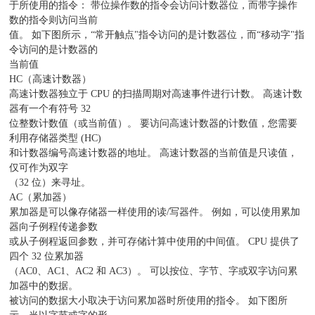
于所使用的指令： 带位操作数的指令会访问计数器位，而带字操作
数的指令则访问当前
值。 如下图所示，“常开触点"指令访问的是计数器位，而“移动字"指
令访问的是计数器的
当前值
HC（高速计数器）
高速计数器独立于 CPU 的扫描周期对高速事件进行计数。 高速计数
器有一个有符号 32
位整数计数值（或当前值）。 要访问高速计数器的计数值，您需要
利用存储器类型 (HC)
和计数器编号高速计数器的地址。 高速计数器的当前值是只读值，
仅可作为双字
（32 位）来寻址。
AC（累加器）
累加器是可以像存储器一样使用的读/写器件。 例如，可以使用累加
器向子例程传递参数
或从子例程返回参数，并可存储计算中使用的中间值。 CPU 提供了
四个 32 位累加器
（AC0、AC1、AC2 和 AC3）。 可以按位、字节、字或双字访问累
加器中的数据。
被访问的数据大小取决于访问累加器时所使用的指令。 如下图所