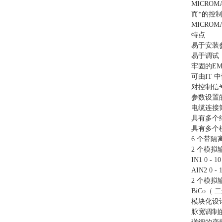
MICRO
而*的控
MICRO
特点
易于安装
易于调试
牢固的EM
可由IT 
对控制信
参数设置
电缆连接
具有多个
具有多个模
6 个带隔
2 个模拟
IN1 0 - 1
AIN2 0 - 
2 个模拟
BiCo（
模块化设
脉宽调制