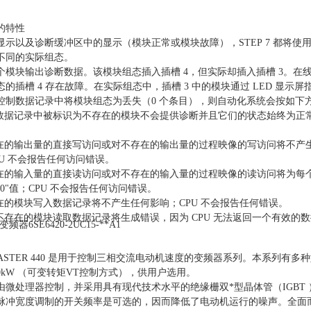
的特性
显示以及诊断缓冲区中的显示（模块正常或模块故障），STEP 7 都将使
不同的实际组态。
个模块输出诊断数据。该模块组态插入插槽 4，但实际却插入插槽 3。在
的插槽 4 存在故障。在实际组态中，插槽 3 中的模块通过 LED 显示屏
控制数据记录中将模块组态为丢失（0 个条目），则自动化系统会按如下
制数据记录中被标识为不存在的模块不会提供诊断并且它们的状态始终为正
。
存在的输出量的直接写访问或对不存在的输出量的过程映像的写访问将不产
PU 不会报告任何访问错误。
存在的输入量的直接读访问或对不存在的输入量的过程映像的读访问将为每
0"值；CPU 不会报告任何访问错误。
存在的模块写入数据记录将不产生任何影响；CPU 不会报告任何错误。
从不存在的模块读取数据记录将生成错误，因为 CPU 无法返回一个有效的
MASTER 440 是用于控制三相交流电动机速度的变频器系列。本系列有多种
0kW （可变转矩VT控制方式），供用户选用。
由微处理器控制，并采用具有现代技术水平的绝缘栅双*型晶体管（IGBT
脉冲宽度调制的开关频率是可选的，因而降低了电动机运行的噪声。全面