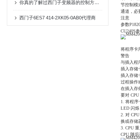
你真的了解过西门子变频器的控制方法吗？
节控制模式
通道，必
西门子6ES7 414-2XK05-0AB0代理商
注意
参数P18
CU240S
将程序卡用
警告
与插入程
插入存储
插入存储卡
过程操作
在插入存
要对 C
1. 将程序
LED 
2. 对 C
换或存储器
3. CP
CPU 随