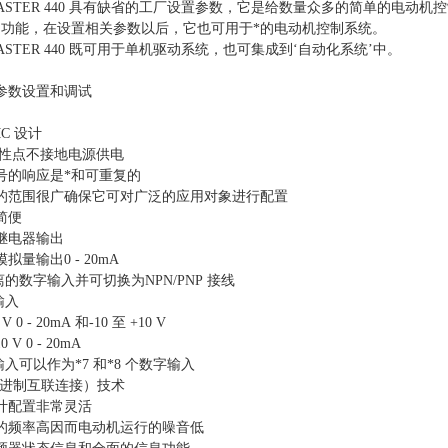
MASTER 440 具有缺省的工厂设置参数，它是给数量众多的简单的电动机控
制功能，在设置相关参数以后，它也可用于*的电动机控制系统。
MASTER 440 既可用于单机驱动系统，也可集成到‘自动化系统’中。
参数设置和调试
C 设计
中性点不接地电源供电
号的响应是*和可重复的
的范围很广确保它可对广泛的应用对象进行配置
简便
继电器输出
拟量输出0 - 20mA
离的数字输入并可切换为NPN/PNP 接线
输入
0 V 0 - 20mA 和-10 至 +10 V
10 V 0 - 20mA
输入可以作为*7 和*8 个数字输入
 二进制互联连接）技术
计配置非常灵活
的频率高因而电动机运行的噪音低