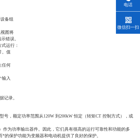
电话
用设备组
微信扫一扫
线视图将
指示错误。
方式运行：
常。值
生任何
个输入
数据记录。
型号，额定功率范围从120W 到200kW 恒定（转矩CT 控制方式），或
 ）作为功率输出器件。因此，它们具有很高的运行可靠性和功能的多
而*的保护功能为变频器和电动机提供了良好的保护。