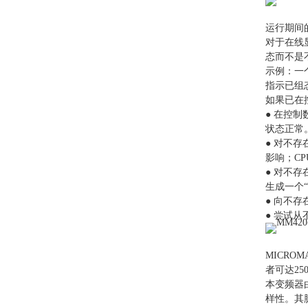
运行期间
对于在线
态而不是
示例：一
指示已组态
如果已在
● 在控
状态正常
● 对不
影响；C
● 对不
生成一个“
● 向不
● 尝试
MICRO
者可达25
本变频器
样性。其