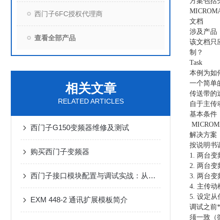
方案包括
MICROM
西门子6FC授权代理商
文档
涉及产品
查看全部产品
该文档只应
制？
Task
本例为如
一个简单
相关文章
传送带的速
RELATED ARTICLES
自于主传
基本条件
MICROM
西门子G150变频器维修及测试
解决方案
按说明书
购买西门子变频器
1. 两台
2. 两台
西门子接口模块配置与调试实战：从安装到高效运行
3. 两
4. 主
5. 设定
EXM 448-2 通讯扩展模板简介
调试之前*
须一致（微