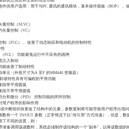
频器状态信息和全面的信息功能
件供用户选用：用于与PC 通讯的通讯模块，基本操作面板（BOP）， 操作
矢量控制（SLVC）
的矢量控制（VC）
控制（FCC）， 改善了动态响应和电动机的控制特性
特性
制（FCL） 功能避免运行中不应有的跳闸
流注入制动
功能改善了制动特性
单元（外形尺寸为A 至F 的MM440 变频器）
速斜坡特性具有可编程的平滑功能
束段带平滑圆弧
束段不带平滑圆弧
积分和微分（PID） 控制功能的闭环控制
对用户程序的影响作用
MI 或中断组织块更改了结构中的元素，参数复制将可能导致用户程序出现问
数有一个 IN/OUT 参数（正常情况下以“传引用"方式传递），但是，数
用了不同的设置，则：
户程序准备调用该函数时，系统必须制作该结构的一个“副本"，以将该数据的