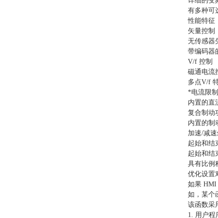
详细的变
有多种可选
性能特征
矢量控制
无传感器
带编码器
V/f 控制
磁通电流
多点V/f 
*电流限
内置的直
复合制动
内置的制动
加速/减
起始和结
起始和结
具有比例
优化设置
如果 H
如，某个函
该函数采
1. 用