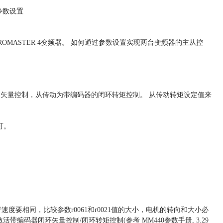
时的参数设置
MICROMASTER 4变频器。 如何通过参数设置实现两台变频器的主从控
编码器的矢量控制，从传动为带编码器的闭环转矩控制。 从传动转矩设定值来
均可。
速度要相同，比较参数r0061和r0021值的大小，电机的转向和大小必
编码器闭环矢量控制/闭环转矩控制(参考 MM440参数手册, 3.29