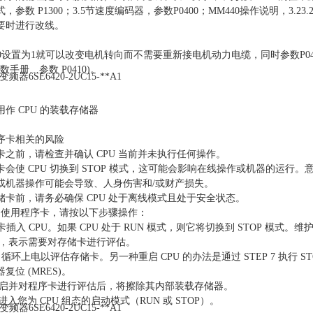
，参数 P1300；3.5节速度编码器，参数P0400；MM440操作说明，
要时进行改线。
20设置为1就可以改变电机转向而不需要重新接电机动力电缆，同时参数P0410
参数手册…参数 P0410)。
作 CPU 的装载存储器
序卡相关的风险
卡之前，请检查并确认 CPU 当前并未执行任何操作。
会使 CPU 切换到 STOP 模式，这可能会影响在线操作或机器的运行。
或机器操作可能会导致、人身伤害和/或财产损失。
储卡前，请务必确保 CPU 处于离线模式且处于安全状态。
PU 使用程序卡，请按以下步骤操作：
卡插入 CPU。如果 CPU 处于 RUN 模式，则它将切换到 STOP 模式。维护 
闪烁，表示需要对存储卡进行评估。
PU 循环上电以评估存储卡。另一种重启 CPU 的办法是通过 STEP 7 执行 STO
复位 (MRES)。
U 重启并对程序卡进行评估后，将擦除其内部装载存储器。
后进入您为 CPU 组态的启动模式（RUN 或 STOP）。