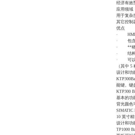
经济有效
应用领域
用于复杂度
其它控制
优点
· HMI
· 包含
· **
· 结构
· 可以
（其中 5
设计和功
KTP30
能键。键
KTP300
基本的功
背光颜色
SIMATIC
10 英寸
设计和功
TP1000