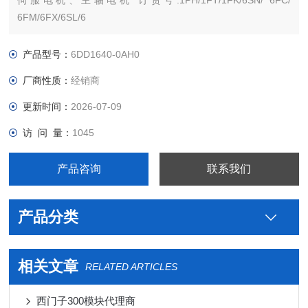
伺服电机、主轴电机 订货号:1PH/1FT/1FK/6SN/ 6FC/
6FM/6FX/6SL/6
西门子PLC S7-300 S7-200 S7-400 S7-1200 S7-1500 ET200 S
SP 变频器V系列 MM系列 6SE70停产工程型变频器
产品型号：
6DD1640-0AH0
厂商性质：
经销商
更新时间：
2026-07-09
访 问 量：
1045
产品咨询
联系我们
产品分类
相关文章
RELATED ARTICLES
西门子300模块代理商