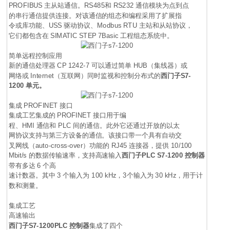
PROFIBUS 主从站通信。RS485和 RS232 通信模块为点到点
的串行通信提供连接。对该通信的组态和编程采用了扩展指
令或库功能、USS 驱动协议、Modbus RTU 主站和从站协议，
它们都包含在 SIMATIC STEP 7Basic 工程组态系统中。
简单远程控制应用
新的通信处理器 CP 1242-7 可以通过简单 HUB（集线器）或
网络或 Internet（互联网）同时监视和控制分布式的
西门子
S7-
1200 单元。
集成 PROFINET 接口
集成工艺集成的 PROFINET 接口用于编
程、HMI 通信和 PLC 间的通信。此外它还通过开放的以太
网协议支持与第三方设备的通信。该接口带一个具有自动交
叉网线（auto-cross-over）功能的 RJ45 连接器，提供 10/100
Mbit/s 的数据传输速率，支持高速输入
西门子PLC
S7-1200 控制器
带有多达 6 个高
速计数器。其中 3 个输入为 100 kHz，3个输入为 30 kHz，用于计
数和测量。
集成工艺
高速输出
西门子S7-1200PLC 控制器
集成了四个