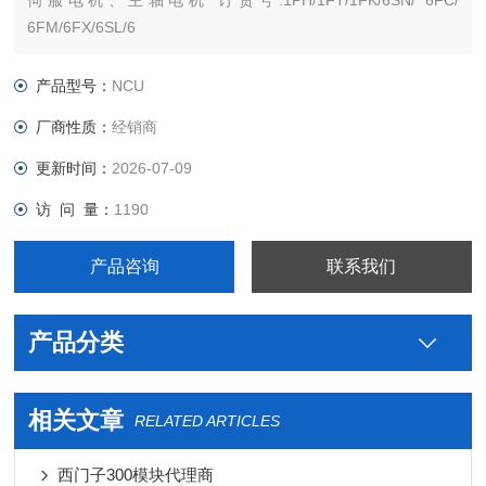
伺服电机、主轴电机 订货号:1PH/1FT/1FK/6SN/ 6FC/
6FM/6FX/6SL/6
西门子PLC S7-300 S7-200 S7-400 S7-1200 S7-1500 ET200 S
SP 变频器V系列 MM系列 6SE70停产工程型变频器
产品型号：
NCU
厂商性质：
经销商
更新时间：
2026-07-09
访 问 量：
1190
产品咨询
联系我们
产品分类
相关文章
RELATED ARTICLES
西门子300模块代理商