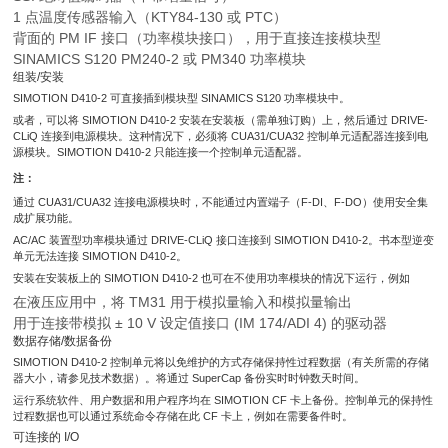
1 点温度传感器输入（KTY84-130 或 PTC）
背面的 PM IF 接口（功率模块接口），用于直接连接模块型
SINAMICS S120 PM240-2 或 PM340 功率模块
组装/安装
SIMOTION D410-2 可直接插到模块型 SINAMICS S120 功率模块中。
或者，可以将 SIMOTION D410-2 安装在安装板（需单独订购）上，然后通过 DRIVE-
CLiQ 连接到电源模块。这种情况下，必须将 CUA31/CUA32 控制单元适配器连接到电
源模块。SIMOTION D410-2 只能连接一个控制单元适配器。
注：
通过 CUA31/CUA32 连接电源模块时，不能通过内置端子（F-DI、F-DO）使用安全集
成扩展功能。
AC/AC 装置型功率模块通过 DRIVE-CLiQ 接口连接到 SIMOTION D410-2。书本型逆变
单元无法连接 SIMOTION D410-2。
安装在安装板上的 SIMOTION D410-2 也可在不使用功率模块的情况下运行，例如
在液压应用中，将 TM31 用于模拟量输入和模拟量输出
用于连接带模拟 ± 10 V 设定值接口 (IM 174/ADI 4) 的驱动器
数据存储/数据备份
SIMOTION D410-2 控制单元将以免维护的方式存储保持性过程数据（有关所需的存储
器大小，请参见技术数据）。将通过 SuperCap 备份实时时钟数天时间。
运行系统软件、用户数据和用户程序均在 SIMOTION CF 卡上备份。控制单元的保持性
过程数据也可以通过系统命令存储在此 CF 卡上，例如在需要备件时。
可连接的 I/O