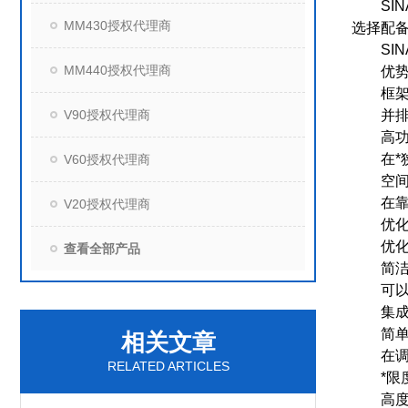
SINA
MM430授权代理商
选择配
SINA
MM440授权代理商
优势
框架尺
V90授权代理商
并排
高功率
在*狭
V60授权代理商
空间
在靠近
V20授权代理商
优化
优化
查看全部产品
简洁的
可以使用
集成U
简单快
相关文章
在调试
RELATED ARTICLES
*限度地
高度服