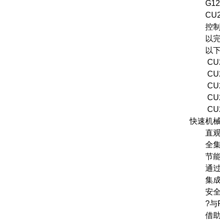
G12
CU24
控制单
以完成
以下几
CU24
CU240
CU24
CU240
CU2
快速机
直观的
全集成
节能，
通过V 
集成
安全集
?与PROF
借助可选