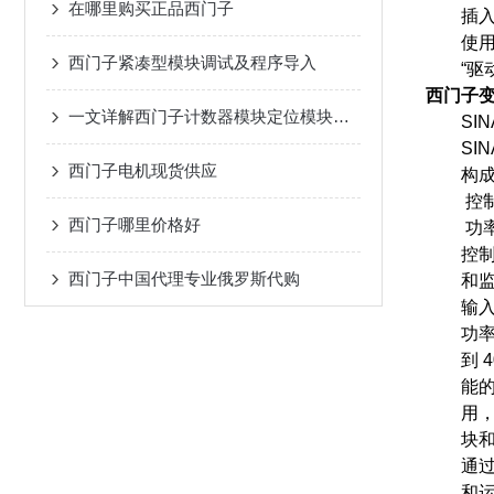
在哪里购买正品西门子
插入
使用BO
西门子紧凑型模块调试及程序导入
“驱动器
西门子变频
一文详解西门子计数器模块定位模块的各个部分都有哪些功能
SINAM
SINA
西门子电机现货供应
构成变
控制单
西门子哪里价格好
功率模
控制单
西门子中国代理专业俄罗斯代购
和监控
输入/
功率模块 
到 40
能的 
用，使
块和电
通过创
和运行