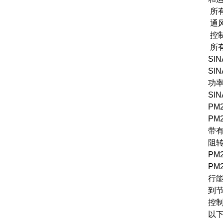
所有热
通风风
控制单
所有冷
SINA
SINA
功率
SINA
PM24
PM2
带有内
阻转化
PM25
PM2
行能量
到节能
控制
以下的控