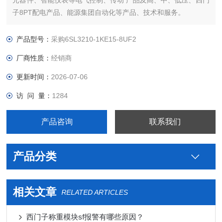
元器件、智能仪表等电气控制、传动 产品及高、中、低压、西门
子8PT配电产品、能源集团自动化等产品、技术和服务。
您好本公司专业销售西门子各系列产品，为工业企业提供西门子
自动化控制、网络通讯、变频电机、低压元器件、智能仪表等电
产品型号：
采购6SL3210-1KE15-8UF2
气控制、传动 产品及高、中、低压、西门子8PT配电产品
厂商性质：
经销商
更新时间：
2026-07-06
访 问 量：
1284
产品咨询
联系我们
产品分类
相关文章
RELATED ARTICLES
西门子称重模块sf报警有哪些原因？