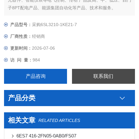
元器件、智能仪表等电气控制、传动 产品及高、中、低压、西门
子8PT配电产品、能源集团自动化等产品、技术和服务。
您好本公司专业销售西门子各系列产品，为工业企业提供西门子
自动化控制、网络通讯、变频电机、低压元器件、智能仪表等电
产品型号：
采购6SL3210-1KE21-7
气控制、传动 产品及高、中、低压、西门子8PT配电产品
厂商性质：
经销商
更新时间：
2026-07-06
访 问 量：
984
产品咨询
联系我们
产品分类
相关文章
RELATED ARTICLES
6ES7 416-2FN05-0AB0/FS07