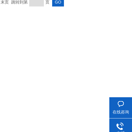
页 末页 跳转到第
页
在线咨询