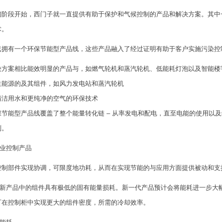
阶段开始，西门子就一直提供有助于保护和气候控制的产品和解决方案。其中一个
术。
已拥有一个环保节能型产品线，这些产品融入了经过证明有助于客户实施污染控
决方案相比能效明显的产品与，如燃气轮机和蒸汽轮机、低能耗灯泡以及智能楼
生能源的及其组件，如风力发电站和蒸汽轮机
清洁用水和更纯净的空气的环保技术
保节能型产品线覆盖了整个能量转化链 – 从率发电和配电，直至电能的使用以
列。
 工业控制产品
控制部件实现协调，可限度地功耗，从而在实现节能的与应用方面提供被动和支
S 创新产品中的组件具有极低的固有能量损耗。新一代产品预计会将能耗进一步
可在控制柜中实现更大的组件密度，所需的冷却效率。