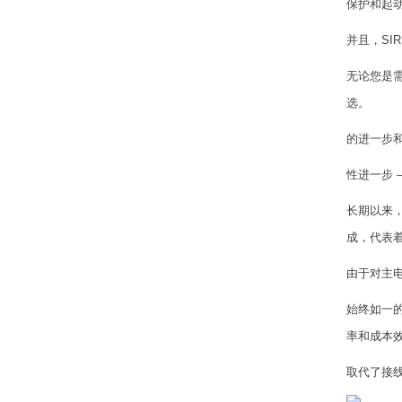
保护和起
并且，SI
无论您是需
选。
的进一步和
性进一步 –
长期以来，
成，代表
由于对主电
始终如一的
率和成本
取代了接线西