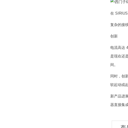
在 SIR
复杂的接
创新
电流高达 
是现在还
间。
同时，创
软起动或起
新产品进展
器直接集成在
产