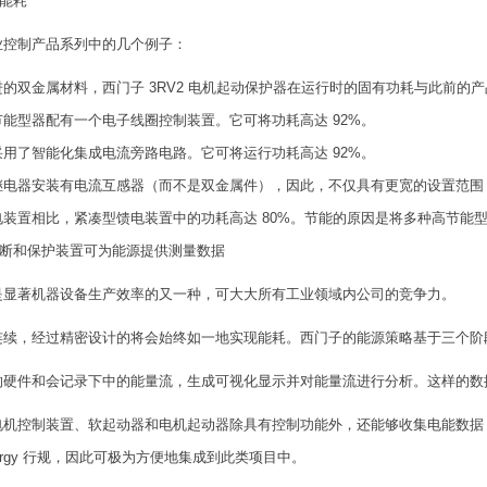
了能耗
业控制产品系列中的几个例子：
的双金属材料，西门子 3RV2 电机起动保护器在运行时的固有功耗与此前的产
能型器配有一个电子线圈控制装置。它可将功耗高达 92%。
用了智能化集成电流旁路电路。它可将运行功耗高达 92%。
继电器安装有电流互感器（而不是双金属件），因此，不仅具有更宽的设置范围，
电装置相比，紧凑型馈电装置中的功耗高达 80%。节能的原因是将多种高节能
S 分断和保护装置可为能源提供测量数据
是显著机器设备生产效率的又一种，可大大所有工业领域内公司的竞争力。
续，经过精密设计的将会始终如一地实现能耗。西门子的能源策略基于三个阶段：“
的硬件和会记录下中的能量流，生成可视化显示并对能量流进行分析。这样的数
机控制装置、软起动器和电机起动器除具有控制功能外，还能够收集电能数据，并通过
energy 行规，因此可极为方便地集成到此类项目中。