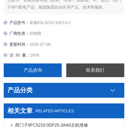
元器件、智能仪表等电气控制、传动 产品及高、中、低压、西门
子8PT配电产品、能源集团自动化等产品、技术和服务。
您好本公司专业销售西门子各系列产品，为工业企业提供西门子
自动化控制、网络通讯、变频电机、低压元器件、智能仪表等电
产品型号：
采购6SL3210-1KE13-2
气控制、传动 产品及高、中、低压、西门子8PT配电产品
厂商性质：
经销商
更新时间：
2026-07-06
访 问 量：
1009
产品咨询
联系我们
产品分类
相关文章
RELATED ARTICLES
西门子6FC5210-0DF25-2AA0主机维修