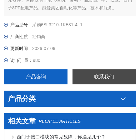
元器件、智能仪表等电气控制、传动 产品及高、中、低压、西门
子8PT配电产品、能源集团自动化等产品、技术和服务。
您好本公司专业销售西门子各系列产品，为工业企业提供西门子
自动化控制、网络通讯、变频电机、低压元器件、智能仪表等电
产品型号：
采购6SL3210-1KE31-4..1
气控制、传动 产品及高、中、低压、西门子8PT配电产品
厂商性质：
经销商
更新时间：
2026-07-06
访 问 量：
980
产品咨询
联系我们
产品分类
相关文章
RELATED ARTICLES
西门子接口模块的常见故障，你遇见几个？