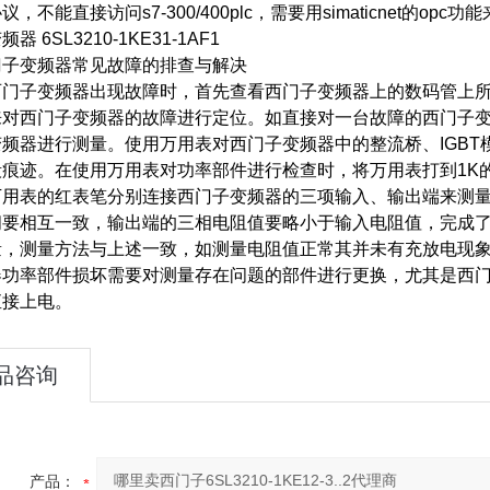
，不能直接访问s7-300/400plc，需要用simaticnet的op
器 6SL3210-1KE31-1AF1
变频器常见故障的排查与解决
子变频器出现故障时，首先查看西门子变频器上的数码管上所
来对西门子变频器的故障进行定位。如直接对一台故障的西门子
变频器进行测量。使用万用表对西门子变频器中的整流桥、IGB
毁痕迹。在使用万用表对功率部件进行检查时，将万用表打到1K
用表的红表笔分别连接西门子变频器的三项输入、输出端来测量电
间要相互一致，输出端的三相电阻值要略小于输入电阻值，完成了
量，测量方法与上述一致，如测量电阻值正常其并未有充放电现
器功率部件损坏需要对测量存在问题的部件进行更换，尤其是西
直接上电。
品咨询
产品：