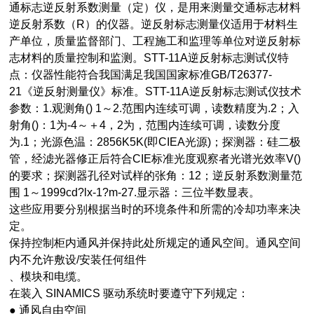
通标志逆反射系数测量（定）仪，是用来测量交通标志材料
逆反射系数（R）的仪器。逆反射标志测量仪适用于材料生
产单位，质量监督部门、工程施工和监理等单位对逆反射标
志材料的质量控制和监测。STT-11A逆反射标志测试仪特
点：仪器性能符合我国满足我国国家标准GB/T26377-
21《逆反射测量仪》标准。STT-11A逆反射标志测试仪技术
参数：1.观测角() 1～2.范围内连续可调，读数精度为.2；入
射角()：1为-4～＋4，2为，范围内连续可调，读数分度
为.1；光源色温：2856K5K(即CIEA光源)；探测器：硅二极
管，经滤光器修正后符合CIE标准光度观察者光谱光效率V()
的要求；探测器孔径对试样的张角：12；逆反射系数测量范
围 1～1999cd?lx-1?m-27.显示器：三位半数显表。
这些应用要分别根据当时的环境条件和所需的冷却功率来决
定。
保持控制柜内通风并保持此处所规定的通风空间。通风空间
内不允许敷设/安装任何组件
、模块和电缆。
在装入 SINAMICS 驱动系统时要遵守下列规定：
● 通风自由空间