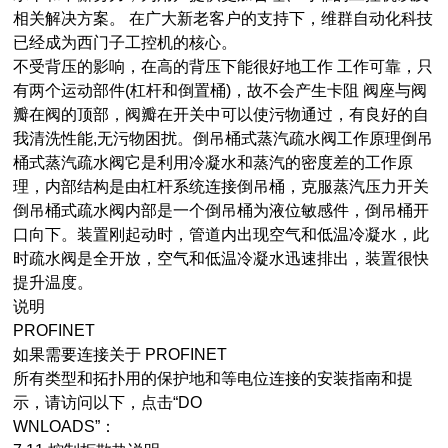
相关解决方案。 在广大新老客户的支持下，维群自动化科技
已经成为西门子工控机的核心。
不受背压的影响，在高的背压下能很好地工作 工作可靠，只
有两个运动部件(杠杆和倒置桶)，故不会产生卡阻 阀座与阀
瓣在阀的顶部，阀瓣在开关中可以使污物通过，有良好的自
我清洗性能,无污物困扰。倒吊桶式蒸汽疏水阀工作原理倒吊
桶式蒸汽疏水阀它是利用冷凝水和蒸汽的密度差的工作原
理，内部结构是由杠杆系统连接倒吊桶，克服蒸汽压力开关
倒吊桶式疏水阀内部是一个倒吊桶为液位敏感件，倒吊桶开
口向下。装置刚起动时，管道内出现空气和低温冷凝水，此
时疏水阀是全开放，空气和低温冷凝水迅速排出，装置很快
提升温度。
说明
PROFINET
如果需要连接关于 PROFINET
所有类型和拓扑用的保护地和等电位连接的安装指南和提
示，请访问以下
，点击“DO
WNLOADS”：