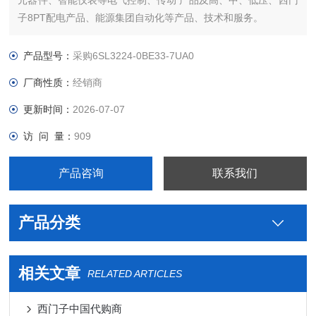
元器件、智能仪表等电气控制、传动 产品及高、中、低压、西门
子8PT配电产品、能源集团自动化等产品、技术和服务。
哪里卖您好本公司专业销售西门子各系列产品，为工业企业提供
西门子自动化控制、网络通讯、变频电机、低压元器件、智能仪
产品型号：
采购6SL3224-0BE33-7UA0
表等电气控制、传动 产品及高、中、低压
厂商性质：
经销商
更新时间：
2026-07-07
访 问 量：
909
产品咨询
联系我们
产品分类
相关文章
RELATED ARTICLES
西门子中国代购商