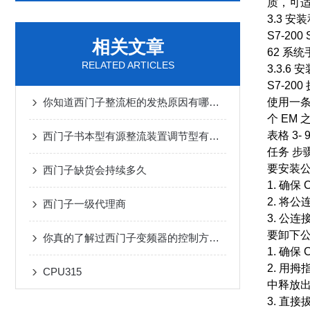
质，可
3.3 
S7-200
相关文章
62 系统手册
RELATED ARTICLES
3.3.6
S7-2
你知道西门子整流柜的发热原因有哪些吗
使用一条
个 EM 
表格 3
西门子书本型有源整流装置调节型有源整流装置
任务 步
要安装
西门子缺货会持续多久
1. 确保
2. 将
西门子一级代理商
3. 公
要卸下
你真的了解过西门子变频器的控制方法吗？
1. 确保
2. 用
CPU315
中释放
3. 直