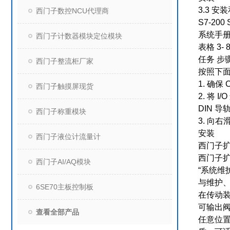
3.3 
西门子数控NCU代理商
S7-200
系统手册, V
西门子计数器模块定位模块
表格 3-
任务 步
西门子整流柜厂家
按照下
1. 确保
西门子触摸屏现货
2. 将 
DIN 
西门子称重模块
3. 向
安装
西门子液位计流量计
西门子扩展
西门子
西门子AI/AQ模块
“系统
与维护
6SE70主板控制板
在传动装
可输出
查看全部产品
任意位