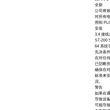
全新
公司将
对所有
用和 P
安装
3.4 接
S7-200
64 系统手册
先决条
在对任
已切断
确保在对
标准来
况。
警告
如果在通
导致设备
可能导