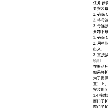
任务 步
要安装
1. 确保
2. 将
3. 母
要卸下
1. 确保
2. 用
出来。
3. 直
说明
在振动
如果将
为了提供
置）上
安装期
3.4 接
西门子扩展
西门子