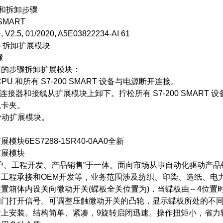
安装和拆卸步骤
 SMART
2.5, 01/2020, A5E03822234-AI 61
 8 拆卸扩展模块
骤
面的步骤拆卸扩展模块：
 CPU 和所有 S7-200 SMART 设备与电源断开连接。
I/O 连接器和接线从扩展模块上卸下。拧松所有 S7-200 SMART 
导轨卡夹。
右滑动扩展模块。
模块6ES7288-1SR40-0AA0全新
扩展模块
维护、工程开发、产品销售”于一体。面向市场从事自动化驱动产
、工程承接和OEM开发等，业务范围涉及纺织、印染、造纸、电
置箱体内设关向微动开关(蝶板全关位置为)，当蝶板由～4位置
阀门打开信号。可调整压触微动开关的凸轮，显示蝶板所处的不
置上安装。结构简单、紧凑，9旋转启闭迅速。操作扭矩小，省力