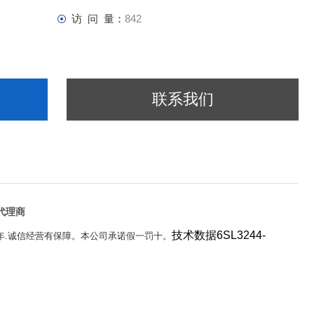
访 问 量：
842
联系我们
0代理商
技术数据6SL3244-
5年.诚信经营有保障。本公司承诺假一罚十。