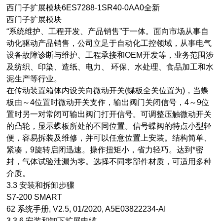
西门子扩展模块6ES7288-1SR40-0AA0全新
西门子扩展模块
“系统维护、工程开发、产品销售”于一体。面向市场从事自
动化驱动产品销售，公司立足于自动化工控领域，从事电气
设备故障诊断与维护、工程承接和OEM开发等，业务范围涉
及纺织、印染、造纸、电力、 环保、水处理、食品加工和水
泥生产等行业。
在传动装置箱体内设关向微动开关(蝶板全关位置为)，当蝶
板由～4位置时微动开关支作，输出阀门关闭信号，4～9位
置时另一对常闭可输出阀门打开信号。可调整压触微动开关
的凸轮，显示蝶板所处的不同位置。信号蝶阀的特点小型轻
便，容易拆装及维修，并可以任意位置上安装。结构简单、
紧凑，9旋转启闭迅速。操作扭矩小，省力轻巧。达到*密
封，气体试验泄漏为零。选择不同零部件材质，可适用多种
介质。
3.3 安装和拆卸步骤
S7-200 SMART
62 系统手册, V2.5, 01/2020, A5E03822234-AI
3.3.6 安装和卸下扩展电缆