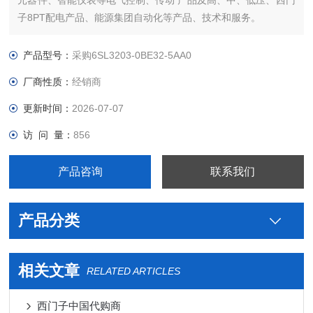
元器件、智能仪表等电气控制、传动 产品及高、中、低压、西门
子8PT配电产品、能源集团自动化等产品、技术和服务。
哪里卖您好本公司专业销售西门子各系列产品，为工业企业提供
西门子自动化控制、网络通讯、变频电机、低压元器件、智能仪
产品型号：
采购6SL3203-0BE32-5AA0
表等电气控制、传动 产品及高、中、低压
厂商性质：
经销商
更新时间：
2026-07-07
访 问 量：
856
产品咨询
联系我们
产品分类
相关文章
RELATED ARTICLES
西门子中国代购商