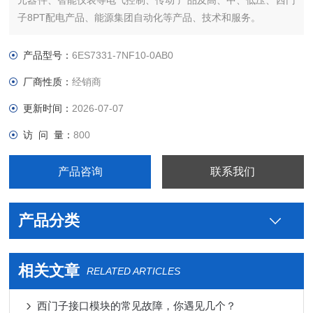
元器件、智能仪表等电气控制、传动 产品及高、中、低压、西门
子8PT配电产品、能源集团自动化等产品、技术和服务。
哪里卖您好本公司专业销售西门子各系列产品，为工业企业提供
西门子自动化控制、网络通讯、变频电机、低压元器件、智能仪
产品型号：
6ES7331-7NF10-0AB0
表等电气控制、传动 产品及高、中、低压
厂商性质：
经销商
更新时间：
2026-07-07
访 问 量：
800
产品咨询
联系我们
产品分类
相关文章
RELATED ARTICLES
西门子接口模块的常见故障，你遇见几个？