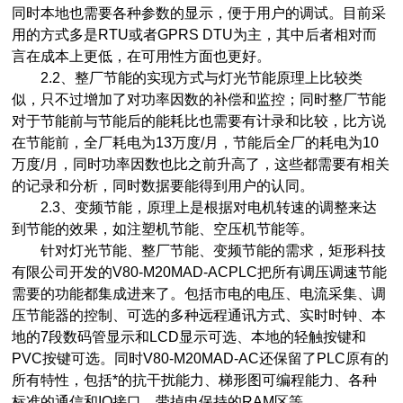
同时本地也需要各种参数的显示，便于用户的调试。目前采
用的方式多是RTU或者GPRS DTU为主，其中后者相对而
言在成本上更低，在可用性方面也更好。
2.2、整厂节能的实现方式与灯光节能原理上比较类
似，只不过增加了对功率因数的补偿和监控；同时整厂节能
对于节能前与节能后的能耗比也需要有计录和比较，比方说
在节能前，全厂耗电为13万度/月，节能后全厂的耗电为10
万度/月，同时功率因数也比之前升高了，这些都需要有相关
的记录和分析，同时数据要能得到用户的认同。
2.3、变频节能，原理上是根据对电机转速的调整来达
到节能的效果，如注塑机节能、空压机节能等。
针对灯光节能、整厂节能、变频节能的需求，矩形科技
有限公司开发的V80-M20MAD-ACPLC把所有调压调速节能
需要的功能都集成进来了。包括市电的电压、电流采集、调
压节能器的控制、可选的多种远程通讯方式、实时时钟、本
地的7段数码管显示和LCD显示可选、本地的轻触按键和
PVC按键可选。同时V80-M20MAD-AC还保留了PLC原有的
所有特性，包括*的抗干扰能力、梯形图可编程能力、各种
标准的通信和IO接口、带掉电保持的RAM区等。