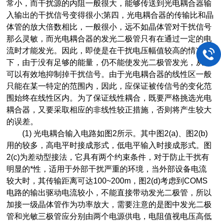
常小，而干扰源的内阻一般很大，能够传送到光电耦合器输
入输出的干扰信号变得很小;第四，光电耦合器的传输比和晶
体管的放大倍数相比，一般很小，远不如晶体管对干扰信号
那么灵敏，而光电耦合器的发光二极管只有在通过一定的电
流时才能发光。因此，即使是在干扰电压幅值较高的情况
下，由于没有足够的能量，仍不能使发光二极管发光，从而
可以有效地抑制掉干扰信号。由于光电耦合器的线性区一般
只能在某一特定的范围内，因此，应保证被传信号的变化范
围始终在线性区内。为了保证线性耦合，既要严格挑选光电
耦合器，又要采取相应的非线性较正措施，否则将产生较大
的误差。
(1) 光电耦合输入电路如图2所示。其中图2(a)、图2(b)
用的较多，高电平时接成形式，低电平输入时接成形式。图
2(c)为差动型接法，它具有两个约束条件，对于防止干扰有
明显的*性，适用于外部干扰严重的环境，当外部设备电流
较大时，其传输距离可达100~200m，图2(d)考虑到COMS
电路的输出驱动电流较小，不能直接带动发光二极管，所以
加接一级晶体管作为功率放大，需要注意的是图中发光二极
管和光敏三极管应分别由两个电源供电，电阻值视电压高低