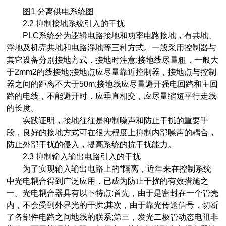
图1 分离供电系统图
2.2 抑制接地系统引入的干扰
PLC系统分为逻辑电路接地和功率电路接地，有共地、
浮地及机壳共地和电路浮地等三种方式。一般采用控制器与
其它设备分别接地方式，接地时注意:接地线尽量粗，一般大
于2mm2的线接地;接地点应尽量靠近控制器，接地点与控制
器之间的距离不大于50m;接地线应尽量避开强电回路和主回
路的电线，不能避开时，应垂直相交，应尽量缩短平行走线
的长度。
实践证明，接地往往是抑制噪声和防止干扰的重要手
段，良好的接地方式可在很大程度上抑制内部噪声的耦合，
防止外部干扰的侵入，提高系统的抗干扰能力。
2.3 抑制输入输出电路引入的干扰
为了实现输入输出电路上的*隔离，近年来在控制系统
中光电耦合得到广泛应用，已成为防止干扰的有效措施之
一。光电耦合器具有以下特点:首先，由于是密封在一个管壳
内，不会受到外界光的干扰;其次，由于靠光传送信号，切断
了各部件电路之间地线的联系;第三，发光二极管动态电阻非