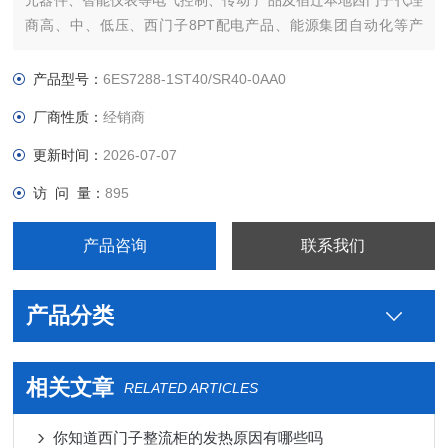
元器件、智能仪表等电气控制、传动 产品及宿迁本地西门子代理
商高、中、低压、西门子8PT配电产品、能源集团自动化等产
品、技术和服务。
本公司专业销售西门子各系列产品，为工业企业提供西门子自动
产品型号：
6ES7288-1ST40/SR40-0AA0
化控制、网络通讯、变频电机、低压元器件、智能仪表等电气控
厂商性质：
经销商
制、传动 产品及高、中、低压
更新时间：
2026-07-07
访 问 量：
895
产品咨询
联系我们
产品分类
相关文章
RELATED ARTICLES
你知道西门子整流柜的发热原因有哪些吗