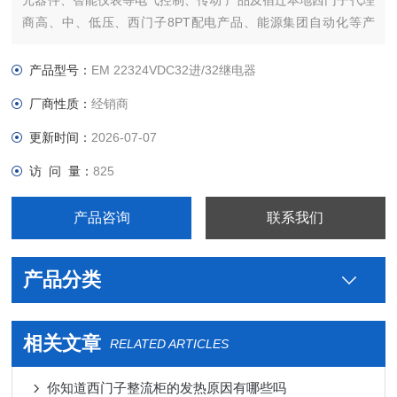
元器件、智能仪表等电气控制、传动 产品及宿迁本地西门子代理
商高、中、低压、西门子8PT配电产品、能源集团自动化等产
品、技术和服务。
本公司专业销售西门子各系列产品，为工业企业提供西门子自动
产品型号：
EM 22324VDC32进/32继电器
化控制、网络通讯、变频电机、低压元器件、智能仪表等电气控
厂商性质：
经销商
制、传动 产品及高、中、低压
更新时间：
2026-07-07
访 问 量：
825
产品咨询
联系我们
产品分类
相关文章
RELATED ARTICLES
你知道西门子整流柜的发热原因有哪些吗