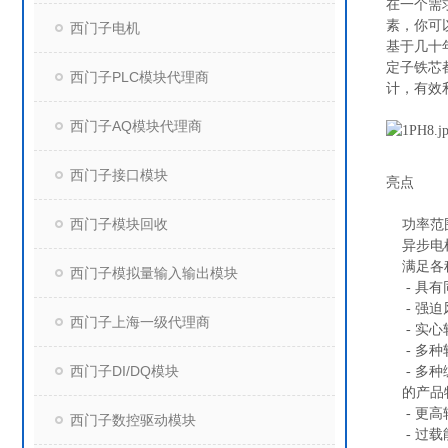
在一个需
素，你可
西门子电机
基于几十
定子铁芯
西门子PLC模块代理商
计，有效
西门子AQ模块代理商
西门子接口模块
亮点
西门子模块回收
功率范围宽
异步电机
满足各种
西门子模拟量输入输出模块
- 具有
- 强迫
西门子上海一级代理商
- 实心
- 多种
西门子DI/DQ模块
- 多种
的产品
- 更高转
西门子数控驱动模块
- 过载能