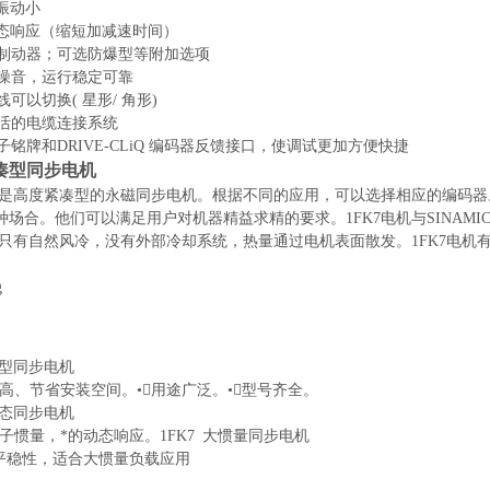
振动小
态响应（缩短加减速时间）
动器；可选防爆型等附加选项
音，运行稳定可靠
以切换( 星形/ 角形)
的电缆连接系统
铭牌和DRIVE-CLiQ 编码器反馈接口，使调试更加方便快捷
紧凑型同步电机
电机是高度紧凑型的永磁同步电机。根据不同的应用，可以选择相应的编码器
种场合。他们可以满足用户对机器精益求精的要求。1FK7电机与SINAMI
电机只有自然风冷，没有外部冷却系统，热量通过电机表面散发。1FK7电机
凑型同步电机
高、节省安装空间。•󰀃用途广泛。•󰀃型号齐全。
动态同步电机
子惯量，*的动态响应。1FK7 大惯量同步电机
行平稳性，适合大惯量负载应用