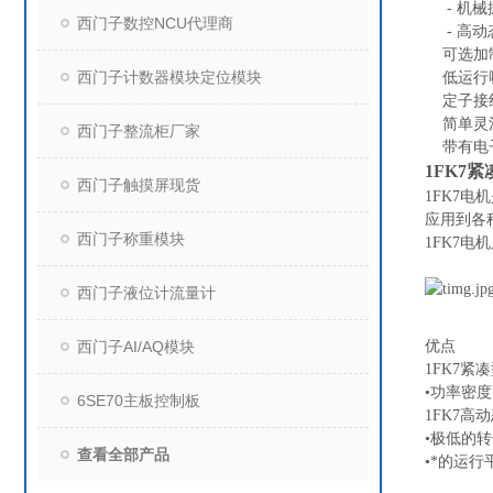
- 机械
西门子数控NCU代理商
- 高动
可选加制
西门子计数器模块定位模块
低运行噪
定子接线可
简单灵活
西门子整流柜厂家
带有电子
1FK7
西门子触摸屏现货
1FK7
应用到各
西门子称重模块
1FK7
西门子液位计流量计
西门子AI/AQ模块
优点
1FK7紧
•功率密度
6SE70主板控制板
1FK7高
•极低的转
查看全部产品
•*的运