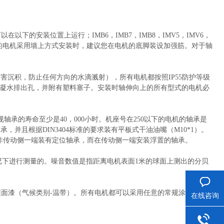
在以下的安装位置上运行；IMB6，IMB7，IMB8，IMV5，IMV6，
及以上的电机采用墙上方式安装时，建议您在电机的底脚装设加强筋。对于轴
的有害沉积，防止任何方向的水滴溅射），所有电机都按照IP55防护等级
冷凝水排出孔，并附有塑料塞子。安装时轴伸向上的所有型式的电机必
承的寿命至少是40，000小时。机座号在250以下的电机的轴承是
并且根据DIN3404标准的要求装有平板式干油油嘴（M10*1）。
机都在非传动侧一端装有定位轴承，而在传动侧一端安装浮置的轴承。
情况下进行测量的。噪音数值是指距离电机表面1米的球面上测出的分贝
标准面漆（气候类别-温带）。所有电机都可以采用任意的常规涂料喷
在线咨询