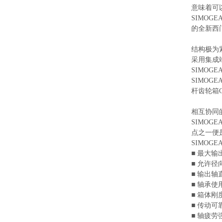
意味着可
SIMOG
的全新西门
结构极为
采用集成
SIMOG
SIMOGE
杆齿轮箱C
相互协同
SIMO
点之一便
SIMOG
■ 最大输
■ 允许径
■ 输出轴
■ 轴承使
■ 箱体刚
■ 传动
■ 轴疲劳