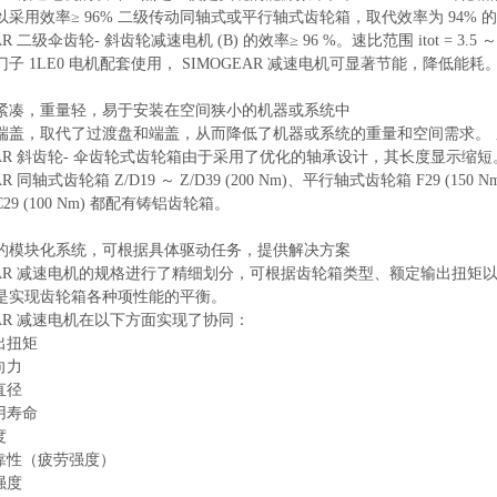
以采用效率≥ 96% 二级传动同轴式或平行轴式齿轮箱，取代效率为 94%
EAR 二级伞齿轮- 斜齿轮减速电机 (B) 的效率≥ 96 %。速比范围 itot =
子 1LE0 电机配套使用， SIMOGEAR 减速电机可显著节能，降低能耗
紧凑，重量轻，易于安装在空间狭小的机器或系统中
端盖，取代了过渡盘和端盖，从而降低了机器或系统的重量和空间需求。
EAR 斜齿轮- 伞齿轮式齿轮箱由于采用了优化的轴承设计，其长度显示缩短
AR 同轴式齿轮箱 Z/D19 ～ Z/D39 (200 Nm)、平行轴式齿轮箱 F29 (150
29 (100 Nm) 都配有铸铝齿轮箱。
的模块化系统，可根据具体驱动任务，提供解决方案
GEAR 减速电机的规格进行了精细划分，可根据齿轮箱类型、额定输出扭矩以
是实现齿轮箱各种项性能的平衡。
EAR 减速电机在以下方面实现了协同：
出扭矩
向力
直径
用寿命
度
可靠性（疲劳强度）
强度