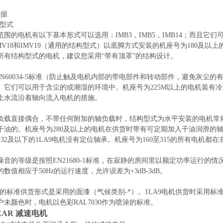
数据
构型式
围的电机有以下基本形式可以选用：IMB3，IMB5，IMB14；而且它们可以
或IMV18和IMV19（通用的结构型式）以底脚方式安装的机座号为180
所有结构型式的电机，建议您采用“带有顶罩”的结构设计。
NEN60034-5标准（防止触及电机内部的带电部件和转动部件，避免灰尘
。它们可以用于含尘的或潮湿的环境中。机座号为225M以上的电机装有
止水流沿着轴向流入电机的措施。
负载直接偶合，不带任何附加的轴负载时，结构型式为水平安装的电机常规轴
干油的。机座号为280及以上的电机在供货时带有可定期加入干油润滑的轴承，
132及以下的1LA9电机没有定位轴承。机座号为160至315的所有电
噪音的等级是按照EN21680-1标准，在寂静的房间里以额定功率运行的
数值相应于50Hz的运行速度，允许误差为+3dB-3dB。
电机的标准供货形式是采用的面漆（气候类别-*）。1LA9电机供货时采用
户未颜色时，电机以色彩RAL7030作为喷涂的标准。
EAR 减速电机