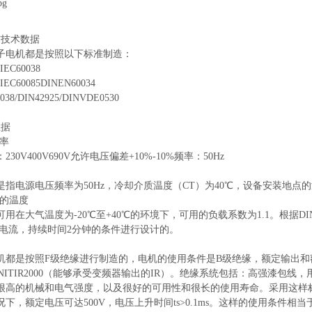
与技术数据
子电机都是按照以下标准制造：
/IEC60038
/IEC60085DINEN60034
038/DIN42925/DINVDE0530
数据
频率
30V400V690V允许电压偏差+10%-10%频率：50Hz
是指电源电压频率为50Hz，冷却介质温度（CT）为40℃，设备安装地点
境的温度
用在大气温度为-20℃至+40℃的环境下，可用的负载系数为1.1。根据D
额定电流，持续时间2分钟的条件进行设计的。
机都是按照F级绝缘进行制造的，电机的使用条件是B级绝缘，额定输出
IGNITIR2000（能够承受变频器输出的IR）。绝缘系统包括：高强漆
很高的机械和电气强度，以及很好的可用性和很长的使用寿命。采用这样
下，额定电压可达500V，电压上升时间ts>0.1ms。这样的使用条件相