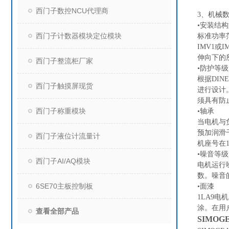
西门子数控NCU代理商
3、机械
•安装结
西门子计数器模块定位模块
标准功率范
IMV1
伸向下的
西门子整流柜厂家
•防护等级
根据DI
西门子触摸屏现货
进行设计
须具有防
西门子称重模块
•轴承
当电机与
预加润滑
西门子液位计流量计
机座号在
•噪音等级
西门子AI/AQ模块
电机运行
数。噪音的
6SE70主板控制板
•面漆
1LA9
涂。在用
查看全部产品
SIMOG