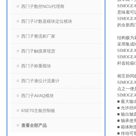
SIMO
西门子数控NCU代理商
意味着可
SIMOG
西门子计数器模块定位模块
的全新西门
西门子整流柜厂家
结构极为
采用集成
SIMOG
西门子触摸屏现货
SIMOGE
杆齿轮箱C
西门子称重模块
相互协同
西门子液位计流量计
SIMO
点之一便
SIMOG
西门子AI/AQ模块
■ 最大输
■ 允许径
6SE70主板控制板
■ 输出轴
■ 轴承使
查看全部产品
■ 箱体刚
■ 传动