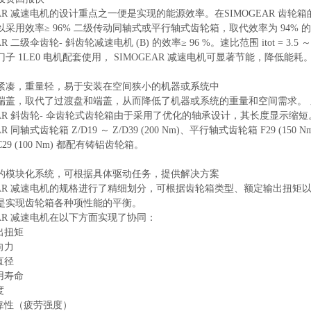
GEAR 减速电机的设计重点之一便是实现的能源效率。在SIMOGEAR 
以采用效率≥ 96% 二级传动同轴式或平行轴式齿轮箱，取代效率为 94%
EAR 二级伞齿轮- 斜齿轮减速电机 (B) 的效率≥ 96 %。速比范围 itot =
子 1LE0 电机配套使用， SIMOGEAR 减速电机可显著节能，降低能耗
紧凑，重量轻，易于安装在空间狭小的机器或系统中
端盖，取代了过渡盘和端盖，从而降低了机器或系统的重量和空间需求。
EAR 斜齿轮- 伞齿轮式齿轮箱由于采用了优化的轴承设计，其长度显示缩短
AR 同轴式齿轮箱 Z/D19 ～ Z/D39 (200 Nm)、平行轴式齿轮箱 F29 (150
29 (100 Nm) 都配有铸铝齿轮箱。
的模块化系统，可根据具体驱动任务，提供解决方案
GEAR 减速电机的规格进行了精细划分，可根据齿轮箱类型、额定输出扭矩以
是实现齿轮箱各种项性能的平衡。
EAR 减速电机在以下方面实现了协同：
出扭矩
向力
直径
用寿命
度
可靠性（疲劳强度）