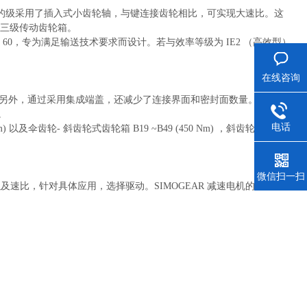
齿轮箱的级采用了插入式小齿轮轴，与键连接齿轮相比，可实现大速比。这
 的三级传动齿轮箱。
 3.5 ～ 60，专为满足输送技术要求而设计。若与效率等级为 IE2 （高效型）
。
在线咨询
 另外，通过采用集成端盖，还减少了连接界面和密封面数量。
。
电话
 Nm) 以及伞齿轮- 斜齿轮式齿轮箱 B19 ~B49 (450 Nm) ，斜齿轮- 蜗轮蜗
微信扫一扫
及速比，针对具体应用，选择驱动。SIMOGEAR 减速电机的设计重