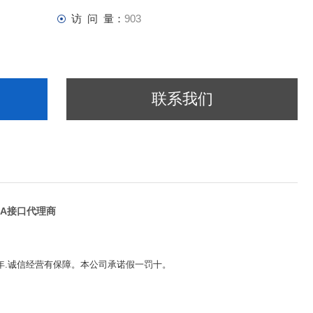
访 问 量：
903
联系我们
MA接口代理商
5年.诚信经营有保障。本公司承诺假一罚十。