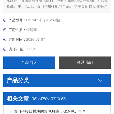
元器件、智能仪表等电气控制、传动 产品及宿迁本地西门子代理
商高、中、低压、西门子8PT配电产品、能源集团自动化等产
品、技术和服务。
本公司专业销售西门子各系列产品，为工业企业提供西门子自动
产品型号：
CP 341带有20MA 接口
化控制、网络通讯、变频电机、低压元器件、智能仪表等电气控
厂商性质：
经销商
制、传动 产品及高、中
更新时间：
2026-07-07
访 问 量：
1112
产品咨询
联系我们
产品分类
相关文章
RELATED ARTICLES
西门子接口模块的常见故障，你遇见几个？