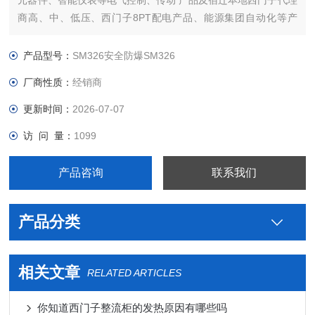
元器件、智能仪表等电气控制、传动 产品及宿迁本地西门子代理
商高、中、低压、西门子8PT配电产品、能源集团自动化等产
品、技术和服务。
本公司专业销售西门子各系列产品，为工业企业提供西门子自动
产品型号：
SM326安全防爆SM326
化控制、网络通讯、变频电机、低压元器件、智能仪表等电气控
厂商性质：
经销商
制、传动 产品及高、中
更新时间：
2026-07-07
访 问 量：
1099
产品咨询
联系我们
产品分类
相关文章
RELATED ARTICLES
你知道西门子整流柜的发热原因有哪些吗