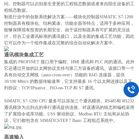
问。控制器可以识别发生变更的工程组态数据或者来自陌生设备的工
程组态数据。
制造行业中的创新系统解决方案——模块化控制器SIMATIC S7-1200
控制器具有模块化、结构紧凑、功能全面等特点，适用于多种应用，
能够保障现有投资的长期安全。由于该控制器具有可扩展的灵活设
计，符合工业通讯标准的通讯接口，以及全面的集成工艺功能，因此
它可以作为一个组件集成在完整的综合自动化解决方案中。
通讯模块集成工艺
集成的 PROFINET 接口用于编程、HMI 通讯和 PLC 间的通讯。此外
它还通过开放的以太网协议支持与第三方设备的通讯。该接口带一个
具有自动交叉网线（auto-cross-over）功能的 RJ45 连接器，提供
10/100 Mbit/s 的数据传输速率，它支持最多 16 个以太网连接以及下
列协议：TCP/IPnative、ISO-on-TCP 和 S7 通讯。
SIMATIC S7-1200 CPU 最多可以添加三个通讯模块。RS485和 RS232
通讯模块为点到点的串行通讯提供连接。对该通讯的组态和编程采用
了扩展指令或库功能、USS 驱动协议、Modbus RTU 主站和从站协
议，它们都包含在 SIMATICSTEP 7 Basic 工程组态系统中。
高速输入