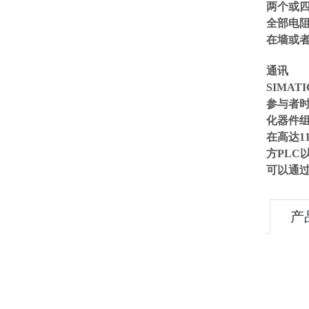
两个或
全部电
在墙或者
通讯
SIMAT
参与者时
化器件组成
在高达1
方PLC
可以通过
产