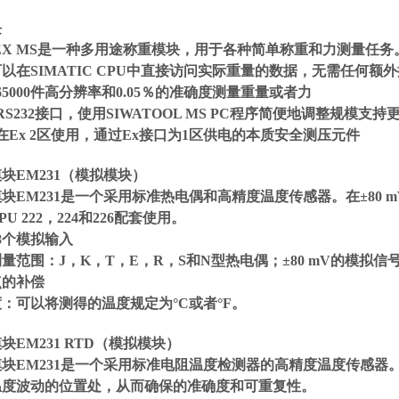
块
REX MS是一种多用途称重模块，用于各种简单称重和力测量任务。在
以在SIMATIC CPU中直接访问实际重量的数据，无需任何额
65000件高分辨率和0.05％的准确度测量重量或者力
RS232接口，使用SIWATOOL MS PC程序简便地调整规模
在Ex 2区使用，通过Ex接口为1区供电的本质安全测压元件
块EM231（模拟模块）
块EM231是一个采用标准热电偶和高精度温度传感器。在±80 
U 222，224和226配套使用。
8个模拟输入
量范围：J，K，T，E，R，S和N型热电偶；±80 mV的模拟
点的补偿
：可以将测得的温度规定为°C或者°F。
块EM231 RTD（模拟模块）
块EM231是一个采用标准电阻温度检测器的高精度温度传感器。它
温度波动的位置处，从而确保的准确度和可重复性。