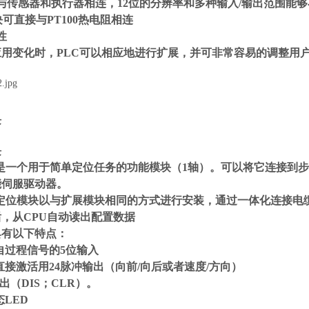
与传感器和执行器相连，12位的分辨率和多种输入/输出范围能够
块可直接与PT100热电阻相连
性
应用变化时，PLC可以相应地进行扩展，并可非常容易的调整用
块
块
53是一个用于简单定位任务的功能模块（1轴）。可以将它连接到步进电
能伺服驱动器。
53定位模块以与扩展模块相同的方式进行安装，通过一体化连接电缆连接
，从CPU自动读出配置数据
具有以下特点：
自过程信号的5位输入
直接激活用24脉冲输出（向前/向后或者速度/方向）
输出（DIS；CLR）。
态LED