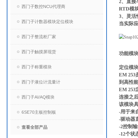
2、直接
西门子数控NCU代理商
RTD模
3、灵活
西门子计数器模块定位模块
当实际
西门子整流柜厂家
西门子触摸屏现货
功能模
西门子称重模块
定位模
EM 2
到高性
西门子液位计流量计
EM 2
连接之后
西门子AI/AQ模块
该模块
-用于来
6SE70主板控制板
-驱动器
-2控制
查看全部产品
-12个状