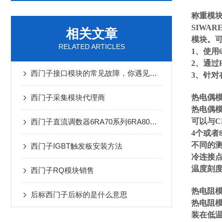
称重模
SIWA
相关文章
模块。可
RELATED ARTICLES
1、使用
2、通过
西门子接口模块的常见故障，你遇见几个？
3、针对
热电偶模
西门子采集模块代理商
热电偶模
可以与CP
西门子直流调数器6RA70系列6RA80参数
4个或者
不同的测
西门子IGBT触发板安装方法
冷连接
温度刻度
西门子RQ模块销售
热电阻模
后标西门子后标的是什么意思
热电阻模
装在低