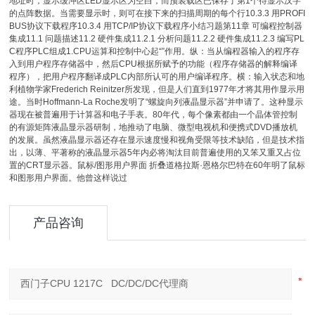
地址时，显示缓冲区LED显示区为空白，而预装载区已保存了第1个待显示汉字
的点阵数据。当需要显示时，则可在接下来的扫描周期的每个行10.3.3 用PROFI
BUS协议下载程序10.3.4 用TCP/IP协议下载程序小结习题第11章 可编程控制器
集成11.1 问题描述11.2 硬件集成11.2.1 分析问题11.2.2 硬件集成11.2.3 编写PL
C程序PLC组成1.CPU运算和控制中心起“”作用。纵：当从编程器输入的程序存
入到用户程序存储器中，然后CPU根据所赋予的功能（程序存储器的解释编译
程序），把用户程序翻译成PLC内部所认可的用户编译程序。横：输入状态和地
利植物学家Frederich Reinitzer所发现，但是人们直到1977年才将其用作显示用
途。当时Hoffmann-La Roche发明了“螺旋向列液晶显示器”并申请了。这种显示
器现在被普遍用于计算器和电子手表。80年代，每个像素都由一个晶体管控制
的有源矩阵液晶显示器研制，地推动了电脑、微型电视机和便携式DVD播放机
的发展。虽然液晶显示器还存在显示速度慢和视角受限等技术缺陷，但是技术指
出，以薄、平著称的液晶显示器5年内必将淘汰目前普遍使用的又笨又重又占位
置的CRT显示器。鼠标/图形用户界面 折叠道格拉斯·恩格尔巴特在60年明了鼠标
和图形用户界面。他曾这样说过
产品咨询