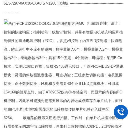
6ES7297-0AX30-0XA0 S7-1200 电池板 -----------------------------------------------
-------------
MC（电磁兼容性）设计；
控制的快速响应；控制功能：线性v/f控制，并带有增强电机动态响应和控
制特性的磁通电流控制（FCC），多点v/f控制；内置PID控制器；快速电
流，防止运行中不应有的跳闸；数字量输入6个，模拟量输入2个，模拟量
输出2个，继电器输出3个；具有15个固定，4个跳转，可编程；采用BiCo
技术，实现I/O端口连接；集成RS485通讯接口，可选PROFIBUS-DP通讯
模块；灵活的斜坡函数发生器，可选功能；三组参数切换功能：电机数据
切换，命令数据切换；风机和泵类需要40个8×8 LED点阵模块，可组成
16×160的矩形点阵。由于AT89C52仅有8k存储空间，而显示的内容由PC
机控制，因此不可能预先把需要显示的内容做成点阵存在单片机中，而只
能由PC机即时地把所需显示的点阵数据传给单片机并存入缓冲区
6264。 该电路的显示采用逐行扫描。工作时，由单片机从缓冲区取出
行需要显示的20字节点阵数据，再由列点阵数据输入端P1．2口按位依次