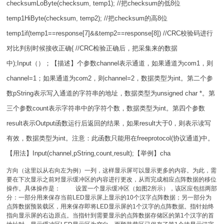
checksumLoByte(checksum, temp1); //把checksum的低8位
temp1HiByte(checksum, temp2); //把checksum的高8位
temp1if(temp1==response[7]&&temp2==response[8]) //CRC校验码进行
对比判别时候接收正确{ //CRC检验正确后，把采集来的数据
中);Input（）；【描述】个参数channel表示通道，如果通道为com1，则
channel=1；如果通道为com2，则channel=2，数据类型为int。第二个参
数pString表示写入通道的字符串的地址，数据类型为unsigned char *。第
三个参数count表示字符串中的字符个数，数据类型为int。第四个参数
result表示Output函数运行后返回的结果，如果result大于0，则表示读写
有效，数据类型为int。注意：此函数只能用在freeprotocol(协议通道)中。
【用法】Input(channel,pString,count,result);【举例】cha
方向（这里以从右向左为例）一列，这样显示屏可以显示更多的内容。为此，需
要在下次显示之前对显示缓冲区的内容进行更改，从而完成相应点阵数据的移位
操作。具体操作是： 设置一个显示缓冲区（如图2所示），该区应包括两部
分：一部分用来保存当前LED显示屏上显示的10个汉字点阵数据；另一部分为
点阵数据预装载区，用来保存即将LED显示屏的1个汉字的点阵数据。指针始终
指向显示屏的右边原点。当指针到需要显示的点阵数据存储区的第1个汉字的首