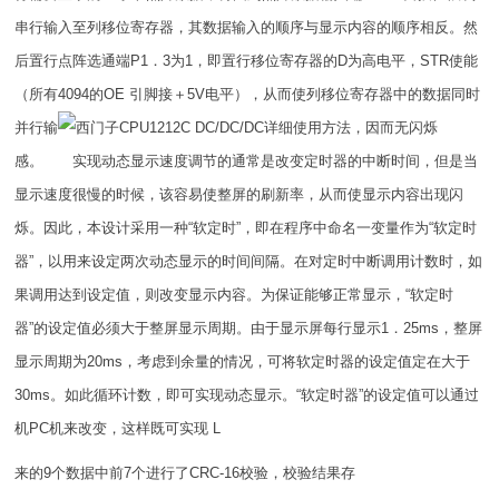
串行输入至列移位寄存器，其数据输入的顺序与显示内容的顺序相反。然
后置行点阵选通端P1．3为1，即置行移位寄存器的D为高电平，STR使能
（所有4094的OE 引脚接＋5V电平），从而使列移位寄存器中的数据同时
并行输
，因而无闪烁
感。 实现动态显示速度调节的通常是改变定时器的中断时间，但是当
显示速度很慢的时候，该容易使整屏的刷新率，从而使显示内容出现闪
烁。因此，本设计采用一种“软定时”，即在程序中命名一变量作为“软定时
器”，以用来设定两次动态显示的时间间隔。在对定时中断调用计数时，如
果调用达到设定值，则改变显示内容。为保证能够正常显示，“软定时
器”的设定值必须大于整屏显示周期。由于显示屏每行显示1．25ms，整屏
显示周期为20ms，考虑到余量的情况，可将软定时器的设定值定在大于
30ms。如此循环计数，即可实现动态显示。“软定时器”的设定值可以通过
机PC机来改变，这样既可实现 L
来的9个数据中前7个进行了CRC-16校验，校验结果存