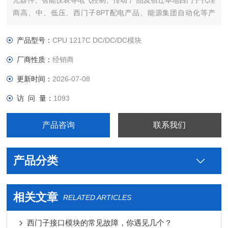
元器件、智能仪表等电气控制、传动 产品及宿迁本地西门子代理
商高、中、低压、西门子8PT配电产品、能源集团自动化等产
品、技术和服务。
本公司专业销售西门子各系列产品，为工业企业提供西门子自动
产品型号：
CPU 1217C DC/DC/DC模块
化控制、网络通讯、变频电机、低压元器件、智能仪表等电气控
厂商性质：
经销商
制、传动 产品及高、中
更新时间：
2026-07-08
访 问 量：
1093
产品咨询
联系我们
产品分类
相关文章
RELATED ARTICLES
西门子接口模块的常见故障，你遇见几个？