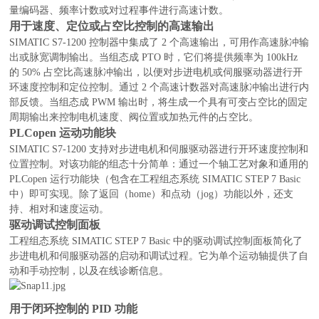
量编码器、频率计数或对过程事件进行高速计数。
用于速度、定位或占空比控制的高速输出
SIMATIC S7-1200 控制器中集成了 2 个高速输出，可用作高速脉冲输
出或脉宽调制输出。当组态成 PTO 时，它们将提供频率为 100kHz
的 50% 占空比高速脉冲输出，以便对步进电机或伺服驱动器进行开
环速度控制和定位控制。通过 2 个高速计数器对高速脉冲输出进行内
部反馈。当组态成 PWM 输出时，将生成一个具有可变占空比的固定
周期输出来控制电机速度、阀位置或加热元件的占空比。
PLCopen 运动功能块
SIMATIC S7-1200 支持对步进电机和伺服驱动器进行开环速度控制和
位置控制。对该功能的组态十分简单：通过一个轴工艺对象和通用的
PLCopen 运行功能块（包含在工程组态系统 SIMATIC STEP 7 Basic
中）即可实现。除了返回（home）和点动（jog）功能以外，还支
持、相对和速度运动。
驱动调试控制面板
工程组态系统 SIMATIC STEP 7 Basic 中的驱动调试控制面板简化了
步进电机和伺服驱动器的启动和调试过程。它为单个运动轴提供了自
动和手动控制，以及在线诊断信息。
用于闭环控制的 PID 功能