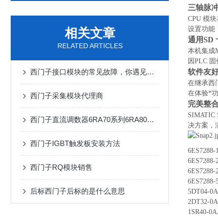
三轴脉
CPU 模
设置功能
相关文章
通用SD
RELATED ARTICLES
本机集成M
因PLC
软件友
西门子接口模块的常见故障，你遇见几个？
在继承西
在体验*
西门子采集模块代理商
完美整
SIMATI
西门子直流调数器6RA70系列6RA80参数
决方案，
西门子IGBT触发板安装方法
6ES7288
6ES7288
西门子RQ模块销售
6ES7288
6ES7288
后标西门子后标的是什么意思
5DT04-0
2DT32-0
1SR40-0