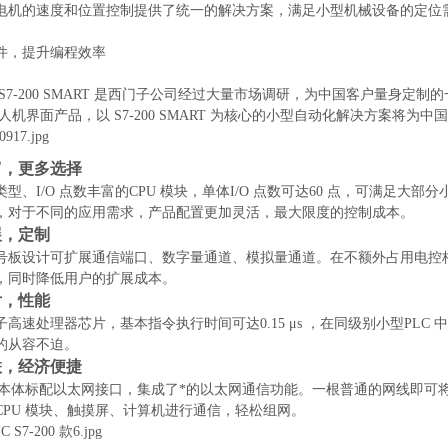
电机的速度和位置控制提供了统一的解决方案，满足小型机械设备的定位
件，提升编程效率
IC S7-200 SMART 是西门子公司经过大量市场调研，为中国客户量身定制的
IC 人机界面产品，以 S7-200 SMART 为核心的小型自动化解决方案将
富，更多选择
型、I/O 点数丰富的CPU 模块，单体I/O 点数可达60 点，可满足
，对于不同的应用需求，产品配置更加灵活，最大限度的控制成本。
展，定制
号板设计可扩展通信端口、数字量通道、模拟量通道。在不额外占用电控
，同时降低用户的扩展成本。
片，性能
子高速处理器芯片，基本指令执行时间可达0.15 μs ，在同级别小型PL
的从容不迫。
联，经济便捷
模块本体标配以太网接口，集成了*的以太网通信功能。一根普通的网线即可
CPU 模块、触摸屏、计算机进行通信，轻松组网。