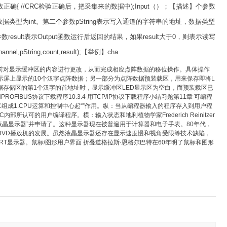
行对比判别时候接收正确{ //CRC检验正确后，把采集来的数据中);Input（）；【描述】个参数
l=2，数据类型为int。第二个参数pString表示写入通道的字符串的地址，数据类型
参数result表示Output函数运行后返回的结果，如果result大于0，则表示读写
String,count,result);【举例】cha
前对显示缓冲区的内容进行更改，从而完成相应点阵数据的移位操作。具体操作
屏上显示的10个汉字点阵数据；另一部分为点阵数据预装载区，用来保存即将L
据存储区的第1个汉字的首地址时，显示缓冲区LED显示区为空白，而预装载区已
IBUS协议下载程序10.3.4 用TCP/IP协议下载程序小结习题第11章 可编程
PLC程序PLC组成1.CPU运算和控制中心起“”作用。纵：当从编程器输入的程序存入到用户程
可的用户编译程序。横：输入状态和地利植物学家Frederich Reinitzer
螺旋向列液晶显示器”并申请了。这种显示器现在被普遍用于计算器和电子手表。80年代，
DVD播放机的发展。虽然液晶显示器还存在显示速度慢和视角受限等技术缺陷，
T显示器。鼠标/图形用户界面 折叠道格拉斯·恩格尔巴特在60年明了鼠标和图形