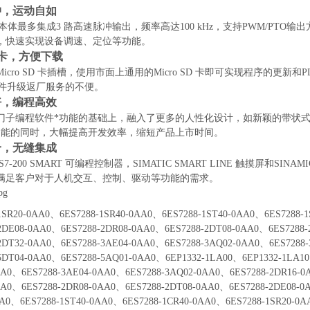
冲，运动自如
块本体最多集成3 路高速脉冲输出，频率高达100 kHz，支持PWM/P
，快速实现设备调速、定位等功能。
 卡，方便下载
icro SD 卡插槽，使用市面上通用的Micro SD 卡即可实现程序的
 固件升级返厂服务的不便。
好，编程高效
门子编程软件*功能的基础上，融入了更多的人性化设计，如新颖的带状
功能的同时，大幅提高开发效率，缩短产品上市时间。
合，无缝集成
C S7-200 SMART 可编程控制器，SIMATIC SMART LINE 触摸屏
满足客户对于人机交互、控制、驱动等功能的需求。
-1SR20-0AA0、6ES7288-1SR40-0AA0、6ES7288-1ST40-0AA0、6ES7288-
-2DE08-0AA0、6ES7288-2DR08-0AA0、6ES7288-2DT08-0AA0、6ES7288
-2DT32-0AA0、6ES7288-3AE04-0AA0、6ES7288-3AQ02-0AA0、6ES7288
-5DT04-0AA0、6ES7288-5AQ01-0AA0、6EP1332-1LA00、6EP1332-1LA1
AA0、6ES7288-3AE04-0AA0、6ES7288-3AQ02-0AA0、6ES7288-2DR16-0
AA0、6ES7288-2DR08-0AA0、6ES7288-2DT08-0AA0、6ES7288-2DE08-0
AA0、6ES7288-1ST40-0AA0、6ES7288-1CR40-0AA0、6ES7288-1SR20-0A