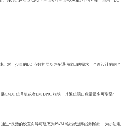
SR/ST 标准型 CPU 可扩展6 个扩展模块和1 个信号板，适用于I/O
快捷。对于少量的I/O 点数扩展及更多通信端口的需求，全新设计的信号
，通过扩展CM01 信号板或者EM DP01 模块，其通信端口数量最多可增至4
脉冲输出，通过*灵活的设置向导可组态为PWM 输出或运动控制输出，为步进电