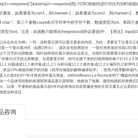
(temp1==response[7]&&temp2==response[8]) //CRC校验码进
l表示通道，如果通道为com1，则channel=1；如果通道为com2，则channe
ned char *。第三个参数count表示字符串中的字符个数，数据类型为int。第四个
为int。注意：此函数只能用在freeprotocol(协议通道)中。【用法】Input(channel,p
以从右向左为例）一列，这样显示屏可以显示更多的内容。为此，需要在下次显示之
一个显示缓冲区（如图2所示），该区应包括两部分：一部分用来保存当前LED显示
的1个汉字的点阵数据。指针始终指向显示屏的右边原点。当指针到需要显示的点阵数
待显示汉字的点阵数据。当需要显示时，则可在接下来的扫描周期的每个行10.3.3 用PROF
1.1 问题描述11.2 硬件集成11.2.1 分析问题11.2.2 硬件集成11.2.3 编写
，然后CPU根据所赋予的功能（程序存储器的解释编译程序），把用户程序翻译成PLC内部所认
是人们直到1977年才将其用作显示用途。当时Hoffmann-La Roche发明了“
由一个晶体管控制的有源矩阵液晶显示器研制，地推动了电脑、微型电视机和便携式
出，以薄、平著称的液晶显示器5年内必将淘汰目前普遍使用的又笨又重又占位置的CR
他曾这样说过
品咨询