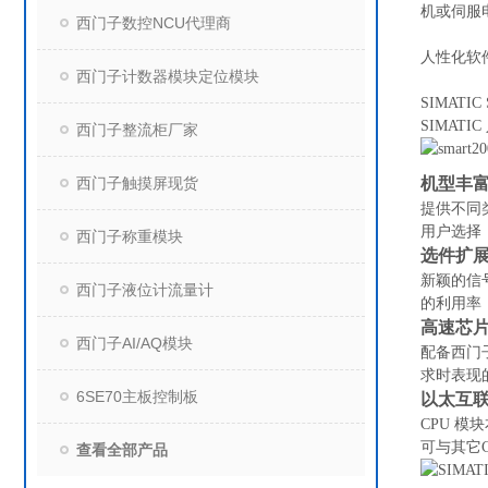
机或伺服
西门子数控NCU代理商
人性化软
西门子计数器模块定位模块
SIMAT
SIMAT
西门子整流柜厂家
机型丰
西门子触摸屏现货
提供不同类
用户选择
西门子称重模块
选件扩
新颖的信
西门子液位计流量计
的利用率
高速芯
西门子AI/AQ模块
配备西门
求时表现
6SE70主板控制板
以太互
CPU 
可与其它
查看全部产品