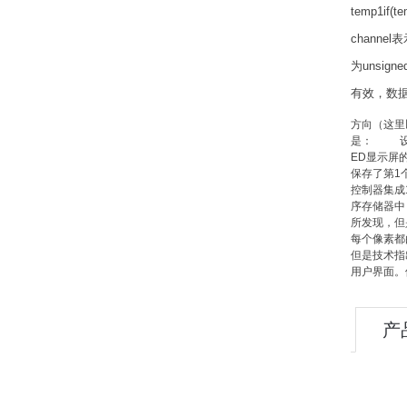
temp1if
channe
为unsig
有效，数据类型
方向（这里
是： 设置
ED显示屏
保存了第1个
控制器集成1
序存储器中
所发现，但
每个像素都
但是技术指
用户界面。
产