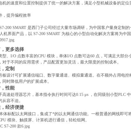
电机的速度和位置控制提供了统一的解决方案，满足小型机械设备的定位
件，提升编程效率
IC S7-200 SMART 是西门子公司经过大量市场调研，为中国客户量身定制的
IC 人机界面产品，以 S7-200 SMART 为核心的小型自动化解决方案将
富，更多选择
型、I/O 点数丰富的CPU 模块，单体I/O 点数可达60 点，可满足
，对于不同的应用需求，产品配置更加灵活，最大限度的控制成本。
展，定制
号板设计可扩展通信端口、数字量通道、模拟量通道。在不额外占用电控
，同时降低用户的扩展成本。
片，性能
子高速处理器芯片，基本指令执行时间可达0.15 μs ，在同级别小型PL
的从容不迫。
联，经济便捷
模块本体标配以太网接口，集成了*的以太网通信功能。一根普通的网线即可
CPU 模块、触摸屏、计算机进行通信，轻松组网。