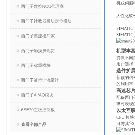
机或伺服
西门子数控NCU代理商
人性化软
西门子计数器模块定位模块
SIMAT
SIMAT
西门子整流柜厂家
机型丰
西门子触摸屏现货
提供不同类
用户选择
西门子称重模块
选件扩
新颖的信
西门子液位计流量计
的利用率
高速芯
西门子AI/AQ模块
配备西门
求时表现
6SE70主板控制板
以太互
CPU 
可与其它
查看全部产品