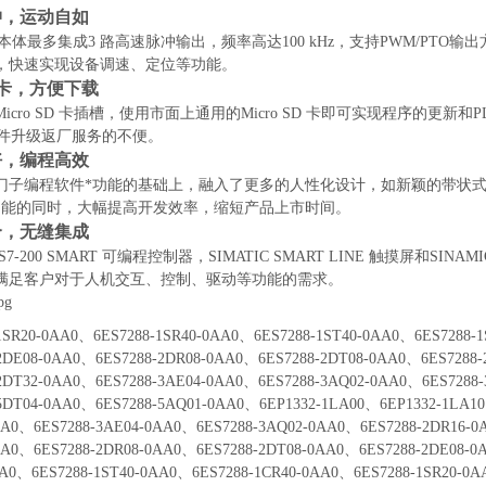
冲，运动自如
块本体最多集成3 路高速脉冲输出，频率高达100 kHz，支持PWM/P
，快速实现设备调速、定位等功能。
 卡，方便下载
icro SD 卡插槽，使用市面上通用的Micro SD 卡即可实现程序的
 固件升级返厂服务的不便。
好，编程高效
门子编程软件*功能的基础上，融入了更多的人性化设计，如新颖的带状
功能的同时，大幅提高开发效率，缩短产品上市时间。
合，无缝集成
C S7-200 SMART 可编程控制器，SIMATIC SMART LINE 触摸屏
满足客户对于人机交互、控制、驱动等功能的需求。
-1SR20-0AA0、6ES7288-1SR40-0AA0、6ES7288-1ST40-0AA0、6ES7288-
-2DE08-0AA0、6ES7288-2DR08-0AA0、6ES7288-2DT08-0AA0、6ES7288
-2DT32-0AA0、6ES7288-3AE04-0AA0、6ES7288-3AQ02-0AA0、6ES7288
-5DT04-0AA0、6ES7288-5AQ01-0AA0、6EP1332-1LA00、6EP1332-1LA1
AA0、6ES7288-3AE04-0AA0、6ES7288-3AQ02-0AA0、6ES7288-2DR16-0
AA0、6ES7288-2DR08-0AA0、6ES7288-2DT08-0AA0、6ES7288-2DE08-0
AA0、6ES7288-1ST40-0AA0、6ES7288-1CR40-0AA0、6ES7288-1SR20-0A