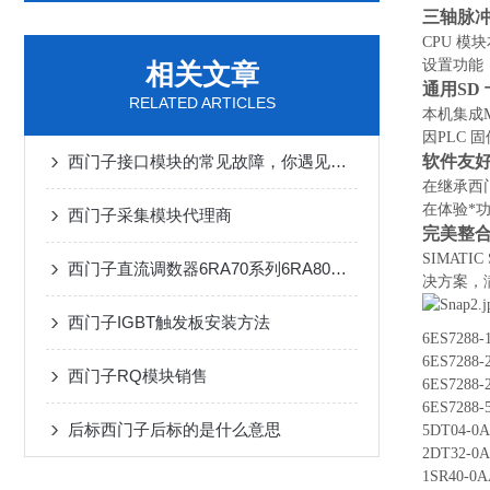
三轴脉
CPU 模
设置功能
相关文章
通用SD
RELATED ARTICLES
本机集成M
因PLC
软件友
西门子接口模块的常见故障，你遇见几个？
在继承西
在体验*
西门子采集模块代理商
完美整
SIMATI
西门子直流调数器6RA70系列6RA80参数
决方案，
西门子IGBT触发板安装方法
6ES7288
6ES7288
西门子RQ模块销售
6ES7288
6ES7288
后标西门子后标的是什么意思
5DT04-0
2DT32-0
1SR40-0