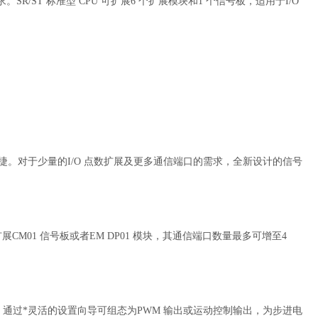
SR/ST 标准型 CPU 可扩展6 个扩展模块和1 个信号板，适用于I/O
快捷。对于少量的I/O 点数扩展及更多通信端口的需求，全新设计的信号
，通过扩展CM01 信号板或者EM DP01 模块，其通信端口数量最多可增至4
脉冲输出，通过*灵活的设置向导可组态为PWM 输出或运动控制输出，为步进电