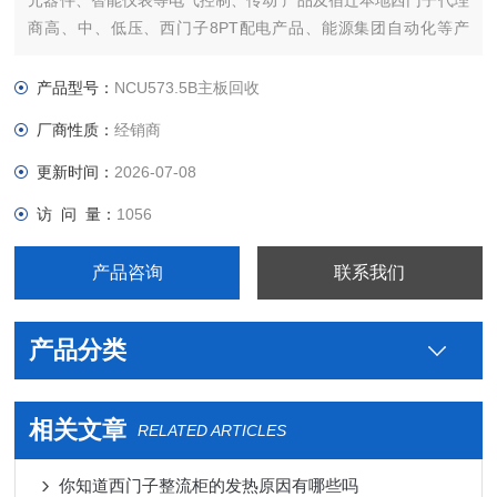
元器件、智能仪表等电气控制、传动 产品及宿迁本地西门子代理
商高、中、低压、西门子8PT配电产品、能源集团自动化等产
品、技术和服务。
本公司专业销售西门子各系列产品，为工业企业提供西门子自动
产品型号：
NCU573.5B主板回收
化控制、网络通讯、变频电机、低压元器件、智能仪表等电气控
厂商性质：
经销商
制、传动 产品及高、中
更新时间：
2026-07-08
访 问 量：
1056
产品咨询
联系我们
产品分类
相关文章
RELATED ARTICLES
你知道西门子整流柜的发热原因有哪些吗