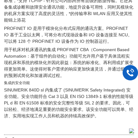
标准，*支持 TCP/IP - 针对公司内部跨所有层级的数据传输。它还具
备集成诊断和故障安全通讯功能，地提升设备可用性，同时其模块化
的机床方案实现了高度的灵活性，*的传输率和 WLAN 应用又使其性
能锦上添花
PROFINET IO 是用于模块化分布式应用的通讯方案。PROFINET
IO 基于工业以太网，可将分布式现场设备和 I/O 设备连接至 NCU。
可以将 128 个 PROFINET IO 设备作为 IO 控制器运行。
用于机床对机床通讯的集成 PROFINET CBA（Component Based
Automation：基于组件的自动化）功能可允许用户基于具体流程实
现机床和系统的模块化并因此获益：系统的标准化、再利用或扩展变
得更加简单。这使得对客户需求的响应更加快速灵活，并通过组件级
的预测试简化和加速调试过程。
集成的安全功能
SINUMERIK 840D sl 内集成了 (SINUMERIK Safety Integrated) 安
全功能。安全功能符合 Cat 3 以及 EN ISO 13849-1 标准的性能等级
PL d 和 EN 61508 标准的安全完整性等级 SIL 2 的要求。因此，可
以轻松、经济地满足重要的功能安全要求。该安全功能可以简单、经
济、实用地实现工作人员和机器的持续高效保护。