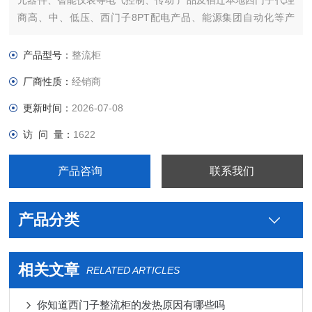
元器件、智能仪表等电气控制、传动 产品及宿迁本地西门子代理
商高、中、低压、西门子8PT配电产品、能源集团自动化等产
品、技术和服务。
本公司专业销售西门子各系列产品，为工业企业提供西门子自动
产品型号：
整流柜
化控制、网络通讯、变频电机、低压元器件、智能仪表等电气控
厂商性质：
经销商
制、传动 产品及高、中
更新时间：
2026-07-08
访 问 量：
1622
产品咨询
联系我们
产品分类
相关文章
RELATED ARTICLES
你知道西门子整流柜的发热原因有哪些吗