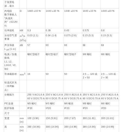
子装置电
源，最大
内电阻
Ω
1440 ±10 %
1440 ±10 %
1440 ±10 %
1440 ±10 %
1440 ±10 %
数字量输入
“风扇关
闭”（X21/针
4）
功率损耗
kW
0.3
0.39
0.45
0.575
0.8
冷却空气需
3
0.03 (1.1)
0.04 (1.4)
0.075 (2.6)
0.15 (5.3)
0.15 (5.3)
m
/s
要量
3
(ft
/s)
声压等级
dB
57
60
66
68
68
L
(1 m)
pA
电源／负载
螺钉型端子
螺钉型端子
螺钉型端子
M8 螺柱
M8 螺柱
接线
L1, L2,
L3/U2, V2,
W2
导体截面积
2
16
50
50
2.5 … 120 或
2.5 … 120 或
mm
2 × 50
2 × 50
恒温式开关
（常闭触
点）
分断能力
250 V AC/1.6 A
250 V AC/1.6 A
250 V AC/1.6 A
250 V AC/1.6 A
250 V AC/1.6 A
60 V DC/0.75 A
60 V DC/0.75 A
60 V DC/0.75 A
60 V DC/0.75 A
60 V DC/0.75 A
PE 连接
M5 螺钉
M5 螺钉
M6 螺丝
M8 螺钉
M8 螺钉
防护等级
IP20
IP20
IP20
IP20
IP20
尺寸
宽度
mm
100 (3.94)
150 (5.91)
200 (7.87)
300 (11.81)
300 (11.81)
(in)
高
mm
380 (14.96)
380 (14.96)
380 (14.96)
380 (14.96)
380 (14.96)
(in)