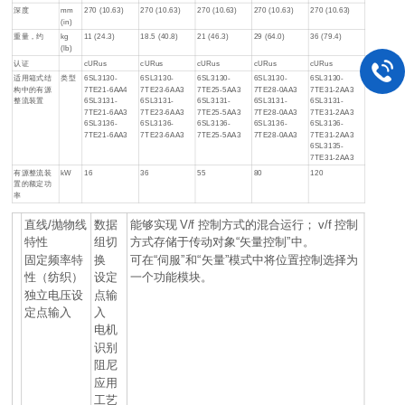
深度
mm
270 (10.63)
270 (10.63)
270 (10.63)
270 (10.63)
270 (10.63)
(in)
重量，约
kg
11 (24.3)
18.5 (40.8)
21 (46.3)
29 (64.0)
36 (79.4)
(lb)
认证
cURus
cURus
cURus
cURus
cURus
适用箱式结
类型
6SL3130-
6SL3130-
6SL3130-
6SL3130-
6SL3130-
构中的有源
7TE21-6AA4
7TE23-6AA3
7TE25-5AA3
7TE28-0AA3
7TE31-2AA3
整流装置
6SL3131-
6SL3131-
6SL3131-
6SL3131-
6SL3131-
7TE21-6AA3
7TE23-6AA3
7TE25-5AA3
7TE28-0AA3
7TE31-2AA3
6SL3136-
6SL3136-
6SL3136-
6SL3136-
6SL3136-
7TE21-6AA3
7TE23-6AA3
7TE25-5AA3
7TE28-0AA3
7TE31-2AA3
6SL3135-
7TE31-2AA3
有源整流装
kW
16
36
55
80
120
置的额定功
率
直线/抛物线
数据
能够实现 V/f 控制方式的混合运行； v/f 控制
特性
组切
方式存储于传动对象“矢量控制”中。
固定频率特
换
可在“伺服”和“矢量”模式中将位置控制选择为
性（纺织）
设定
一个功能模块。
独立电压设
点输
定点输入
入
电机
识别
阻尼
应用
工艺