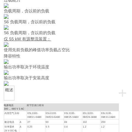
过载能力
负载周期，含以前的负载
S6 负载周期，含以前的负载
S6 负载周期，含以前的负载
仅 55 kW 有源整流装置：
使用先前负载的峰值功率负载占空比
降容特性
输出功率取决于环境温度
输出功率取决于安装高度
+
概述
电源电压
调节型接口模块
380 ... 480 V 3 AC
内部空气冷却
6SL3100-
6SL3100-
6SL3100-
6SL3100-
6SL3100-
0BE21-6AB0
0BE23-6AB0
0BE25-5AB0
0BE28-0AB0
0BE31-2AB0
额定电流
A
27
60
88
132
200
功率需求
A
0.25
0.5
0.6
1.2
1.2
24 V DC 电