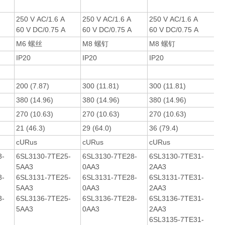
250 V AC/1.6 A
250 V AC/1.6 A
250 V AC/1.6 A
60 V DC/0.75 A
60 V DC/0.75 A
60 V DC/0.75 A
M6 螺丝
M8 螺钉
M8 螺钉
IP20
IP20
IP20
200 (7.87)
300 (11.81)
300 (11.81)
380 (14.96)
380 (14.96)
380 (14.96)
270 (10.63)
270 (10.63)
270 (10.63)
21 (46.3)
29 (64.0)
36 (79.4)
cURus
cURus
cURus
3-
6SL3130-7TE25-
6SL3130-7TE28-
6SL3130-7TE31-
5AA3
0AA3
2AA3
3-
6SL3131-7TE25-
6SL3131-7TE28-
6SL3131-7TE31-
5AA3
0AA3
2AA3
3-
6SL3136-7TE25-
6SL3136-7TE28-
6SL3136-7TE31-
5AA3
0AA3
2AA3
6SL3135-7TE31-