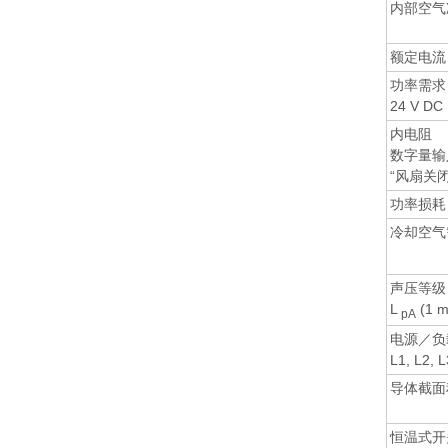
内部空气
额定电流
功率需求
24 V 
内电阻
数字量输
“风扇关闭
功率损耗
冷却空气
声压等级
L
(1 m
pA
电源／负
L1, L2, 
导体截面
恒温式开