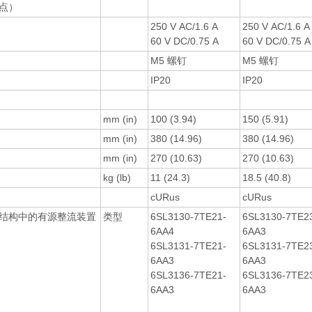
点）
250 V AC/1.6 A
250 V AC/1.6 A
60 V DC/0.75 A
60 V DC/0.75 A
M5 螺钉
M5 螺钉
IP20
IP20
mm (in)
100 (3.94)
150 (5.91)
mm (in)
380 (14.96)
380 (14.96)
mm (in)
270 (10.63)
270 (10.63)
kg (lb)
11 (24.3)
18.5 (40.8)
cURus
cURus
结构中的有源整流装置
类型
6SL3130-7TE21-
6SL3130-7TE2
6AA4
6AA3
6SL3131-7TE21-
6SL3131-7TE2
6AA3
6AA3
6SL3136-7TE21-
6SL3136-7TE2
6AA3
6AA3