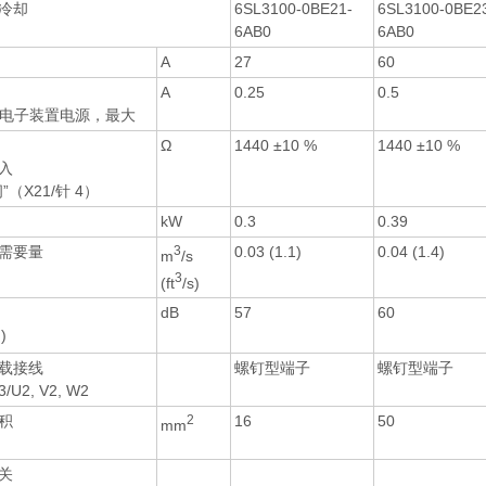
冷却
6SL3100-0BE21-
6SL3100-0BE2
6AB0
6AB0
A
27
60
A
0.25
0.5
DC 电子装置电源，最大
Ω
1440 ±10 %
1440 ±10 %
入
”（X21/针 4）
kW
0.3
0.39
需要量
3
0.03 (1.1)
0.04 (1.4)
m
/s
3
(ft
/s)
dB
57
60
)
载接线
螺钉型端子
螺钉型端子
L3/U2, V2, W2
积
2
16
50
mm
关