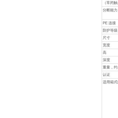
（常闭触
分断能力
PE 连接
防护等级
尺寸
宽度
高
深度
重量，约
认证
适用箱式