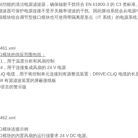
功能的清洁电源滤波器，确保辐射干扰符合 EN 61800‑3 的 C3 类标准
滤波器可保护电源连接不受开关频率谐波的干扰。因此驱动系统会从电源
源模块组合调节型接口模块也可使用带隔离星形点（IT 系统）的电源系统
461.xml
口模块的供应范围包括：
X21，用于温度分析和风扇控制
24，用于连接集成风扇的 24 V 电源
-CLiQ 电缆，用于将控制单元连接到有源整流装置；DRIVE-CLiQ 电缆的长度 
 kW 有源滤波装置的屏蔽接线板
0 种语言的警示版
462.xml
口模块连接示例
模块的内置风扇的运行须要求 24 V DC 电源。