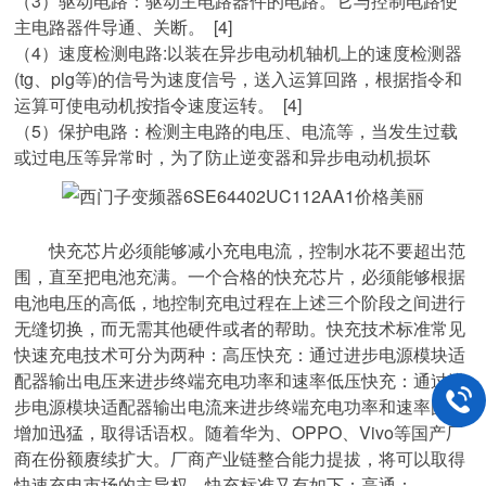
（3）驱动电路：驱动主电路器件的电路。它与控制电路使
主电路器件导通、关断。 [4]
（4）速度检测电路:以装在异步电动机轴机上的速度检测器
(tg、plg等)的信号为速度信号，送入运算回路，根据指令和
运算可使电动机按指令速度运转。 [4]
（5）保护电路：检测主电路的电压、电流等，当发生过载
或过电压等异常时，为了防止逆变器和异步电动机损坏
快充芯片必须能够减小充电电流，控制水花不要超出范
围，直至把电池充满。一个合格的快充芯片，必须能够根据
电池电压的高低，地控制充电过程在上述三个阶段之间进行
无缝切换，而无需其他硬件或者的帮助。快充技术标准常见
快速充电技术可分为两种：高压快充：通过进步电源模块适
配器输出电压来进步终端充电功率和速率低压快充：通过进
步电源模块适配器输出电流来进步终端充电功率和速率国产
增加迅猛，取得话语权。随着华为、OPPO、Vivo等国产厂
商在份额赓续扩大。厂商产业链整合能力提拔，将可以取得
快速充电市场的主导权。快充标准又有如下：高通：