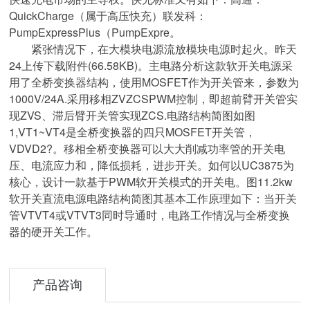
QuickCharge（属于高压快充）联发科：
PumpExpressPlus（PumpExpre。
紧张情况下，在大模块电源流放模块电源时起火。昨天
24上传下载附件(66.58KB)。主电路分析这款软开关电源采
用了全桥变换器结构，使用MOSFET作为开关管来，参数为
1000V/24A.采用移相ZVZCSPWM控制，即超前臂开关管实
现ZVS、滞后臂开关管实现ZCS.电路结构简图如图
1,VT1~VT4是全桥变换器的四只MOSFET开关管，
VDVD2?。移相全桥变换器可以大大削减功率管的开关电
压、电流应力和，降低损耗，进步开关。如何以UC3875为
核心，设计一款基于PWM软开关模式的开关电。图11.2kw
软开关直流电源电路结构简图其基本工作原理如下：当开关
管VTVT4或VTVT3同时导通时，电路工作情况与全桥变换
器的硬开关工作。
产品咨询