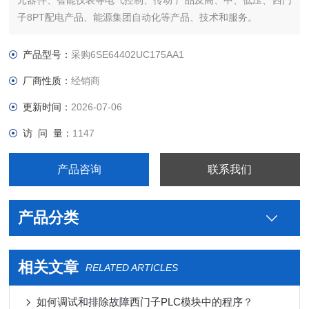
元器件、智能仪表等电气控制、传动 产品及高、中、低压、西门
子8PT配电产品、能源集团自动化等产品、技术和服务。
您好本公司专业销售西门子各系列产品，为工业企业提供西门子
自动化控制、网络通讯、变频电机、低压元器件、智能仪表等电
产品型号：
采购6SE64402UC175AA1
气控制、传动 产品及高、中、低压、西门子8PT配电产品、能源
厂商性质：
经销商
集团自
更新时间：
2026-07-06
访 问 量：
1147
产品咨询
联系我们
产品分类
相关文章
RELATED ARTICLES
如何调试和排除故障西门子PLC模块中的程序？