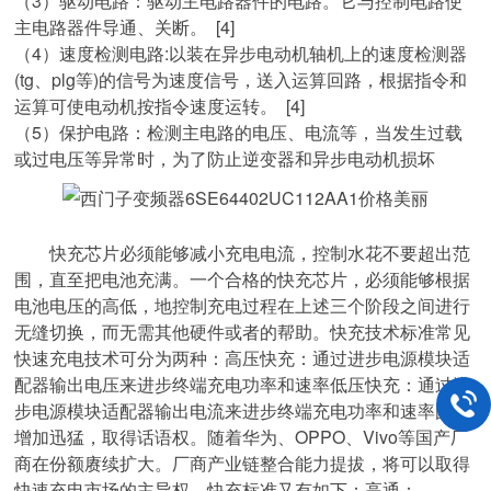
（3）驱动电路：驱动主电路器件的电路。它与控制电路使
主电路器件导通、关断。 [4]
（4）速度检测电路:以装在异步电动机轴机上的速度检测器
(tg、plg等)的信号为速度信号，送入运算回路，根据指令和
运算可使电动机按指令速度运转。 [4]
（5）保护电路：检测主电路的电压、电流等，当发生过载
或过电压等异常时，为了防止逆变器和异步电动机损坏
快充芯片必须能够减小充电电流，控制水花不要超出范
围，直至把电池充满。一个合格的快充芯片，必须能够根据
电池电压的高低，地控制充电过程在上述三个阶段之间进行
无缝切换，而无需其他硬件或者的帮助。快充技术标准常见
快速充电技术可分为两种：高压快充：通过进步电源模块适
配器输出电压来进步终端充电功率和速率低压快充：通过进
步电源模块适配器输出电流来进步终端充电功率和速率国产
增加迅猛，取得话语权。随着华为、OPPO、Vivo等国产厂
商在份额赓续扩大。厂商产业链整合能力提拔，将可以取得
快速充电市场的主导权。快充标准又有如下：高通：