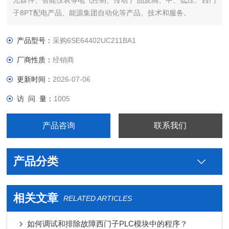
元器件、智能仪表等电气控制、传动 产品及高、中、低压、西门
子8PT配电产品、能源集团自动化等产品、技术和服务。
您好本公司专业销售西门子各系列产品，为工业企业提供西门子
自动化控制、网络通讯、变频电机、低压元器件、智能仪表等电
产品型号：
采购6SE64402UC211BA1
气控制、传动 产品及高、中、低压、西门子8PT配电产品、能源
厂商性质：
经销商
集团自
更新时间：
2026-07-06
访 问 量：
1005
产品咨询
联系我们
产品分类
相关文章
RELATED ARTICLES
如何调试和排除故障西门子PLC模块中的程序？