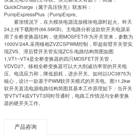
QuickCharge（属于高压快充）联发科：
PumpExpressPlus（PumpExpre。
紧张情况下，在大模块电源流放模块电源时起火。昨天
24上传下载附件(66.58KB)。主电路分析这款软开关电源采
用了全桥变换器结构，使用MOSFET作为开关管来，参数为
1000V/24A.采用移相ZVZCSPWM控制，即超前臂开关管实
现ZVS、滞后臂开关管实现ZCS.电路结构简图如图
1,VT1~VT4是全桥变换器的四只MOSFET开关管，
VDVD2?。移相全桥变换器可以大大削减功率管的开关电
压、电流应力和，降低损耗，进步开关。如何以UC3875为
核心，设计一款基于PWM软开关模式的开关电。图11.2kw
软开关直流电源电路结构简图其基本工作原理如下：当开关
管VTVT4或VTVT3同时导通时，电路工作情况与全桥变换
器的硬开关工作。
产品咨询