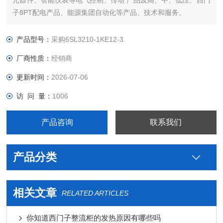
元器件、智能仪表等电气控制、传动 产品及高、中、低压、西门
子8PT配电产品、能源集团自动化等产品、技术和服务。
您好本公司专业销售西门子各系列产品，为工业企业提供西门子
自动化控制、网络通讯、变频电机、低压元器件、智能仪表等电
产品型号：
采购6SL3210-1KE12-3.
气控制、传动 产品及高、中、低压、西门子8PT配电产品
厂商性质：
经销商
更新时间：
2026-07-06
访 问 量：
1006
产品咨询
联系我们
产品分类
相关文章
RELATED ARTICLES
你知道西门子整流柜的发热原因有哪些吗