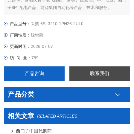
元器件、智能仪表等电气控制、传动 产品及高、中、低压、西门
子8PT配电产品、能源集团自动化等产品、技术和服务。
哪里卖您好本公司专业销售西门子各系列产品，为工业企业提供
西门子自动化控制、网络通讯、变频电机、低压元器件、智能仪
产品型号：
采购 6SL3210-1PH26-2UL0
表等电气控制、传动 产品及高、中、低压
厂商性质：
经销商
更新时间：
2026-07-07
访 问 量：
799
产品咨询
联系我们
产品分类
相关文章
RELATED ARTICLES
西门子中国代购商