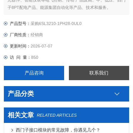
元器件、智能仪表等电气控制、传动 产品及高、中、低压、西门
子8PT配电产品、能源集团自动化等产品、技术和服务。
哪里卖您好本公司专业销售西门子各系列产品，为工业企业提供
西门子自动化控制、网络通讯、变频电机、低压元器件、智能仪
产品型号：
采购6SL3210-1PH28-0UL0
表等电气控制、传动 产品及高、中、低压
厂商性质：
经销商
更新时间：
2026-07-07
访 问 量：
850
产品咨询
联系我们
产品分类
相关文章
RELATED ARTICLES
西门子接口模块的常见故障，你遇见几个？