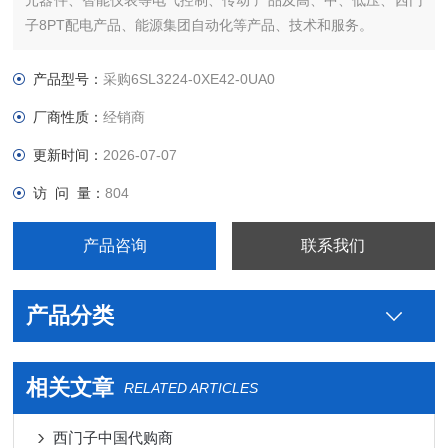
元器件、智能仪表等电气控制、传动 产品及高、中、低压、西门
子8PT配电产品、能源集团自动化等产品、技术和服务。
哪里卖您好本公司专业销售西门子各系列产品，为工业企业提供
西门子自动化控制、网络通讯、变频电机、低压元器件、智能仪
产品型号：
采购6SL3224-0XE42-0UA0
表等电气控制、传动 产品及高、中、低压
厂商性质：
经销商
更新时间：
2026-07-07
访 问 量：
804
产品咨询
联系我们
产品分类
相关文章
RELATED ARTICLES
西门子中国代购商