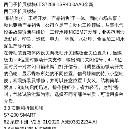
西门子扩展模块6ES7288-1SR40-0AA0全新
西门子扩展模块
“系统维护、工程开发、产品销售”于一体。面向市场从事自
动化驱动产品销售，公司立足于自动化工控领域，从事电气
设备故障诊断与维护、工程承接和OEM开发等，业务范围涉
及纺织、印染、造纸、电力、 环保、水处理、食品加工和水
泥生产等行业。
在传动装置箱体内设关向微动开关(蝶板全关位置为)，当蝶
板由～4位置时微动开关支作，输出阀门关闭信号，4～9位
置时另一对常闭可输出阀门打开信号。可调整压触微动开关
的凸轮，显示蝶板所处的不同位置。信号蝶阀的特点小型轻
便，容易拆装及维修，并可以任意位置上安装。结构简单、
紧凑，9旋转启闭迅速。操作扭矩小，省力轻巧。达到*密
封，气体试验泄漏为零。选择不同零部件材质，可适用多种
介质。
3.3 安装和拆卸步骤
S7-200 SMART
62 系统手册, V2.5, 01/2020, A5E03822234-AI
3.3.6 安装和卸下扩展电缆