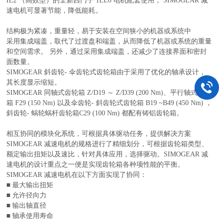
IE2 （高效型）的全新西门子 1LE0 电机配套使用， SIMOGEAR 减
速电机可显著节能，降低能耗。
结构极为紧凑，重量轻，易于安装在空间狭小的机器或系统中
采用集成端盖，取代了过渡盘和端盖，从而降低了机器或系统的重量
和空间需求。 另外，通过采用集成端盖，还减少了连接界面和密封
面数量。
SIMOGEAR 斜齿轮- 伞齿轮式齿轮箱由于采用了优化的轴承设计，
其长度显示缩短。
SIMOGEAR 同轴式齿轮箱 Z/D19 ～ Z/D39 (200 Nm)、平行轴式齿轮
箱 F29 (150 Nm) 以及伞齿轮- 斜齿轮式齿轮箱 B19 ~B49 (450 Nm) ，
斜齿轮- 蜗轮蜗杆齿轮箱C29 (100 Nm) 都配有铸铝齿轮箱。
相互协同的模块化系统，可根据具体驱动任务，提供解决方案
SIMOGEAR 减速电机的规格进行了精细划分，可根据齿轮箱类型、
额定输出扭矩以及速比，针对具体应用，选择驱动。SIMOGEAR 减
速电机的设计重点之一便是实现齿轮箱各种项性能的平衡。
SIMOGEAR 减速电机在以下方面实现了协同：
■ 最大输出扭矩
■ 允许径向力
■ 输出轴直径
■ 轴承使用寿命