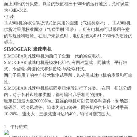
面上测出的分贝数。噪音的数值相应于50Hz的运行速度，允许误差
为+3dB-3dB。
•面漆
1LA9电机的标准供货形式是采用的面漆（气候类别-*）。1LA9电机
供货时采用标准面漆（气候类别-温带）。所有电机都可以采用任意
的常规涂料喷涂。在用户未颜色时，电机以色彩RAL7030作为喷涂的
标准。
SIMOGEAR 减速电机
SIMOGEAR 减速电机为西门子全新一代的减速电机。
SIMOGEAR 减速电机是模块化组合,有四种型式：同轴式、平行轴
式、伞齿轮-斜齿轮式和斜齿轮-蜗轮蜗杆式。
西门子采用了的生产技术和测试手段，以确保减速电机的质量和可靠
性。
SIMOGEAR 减速电机根据固定扭矩段进行了分类。 在同一扭矩分级
内，对于各种齿轮箱类型，都可输出几乎相同的扭矩。
额定扭矩最大至20000Nm。直连的电机可以安装各种选件：制动器、
编码器、强冷风扇等。箱体为灰口铸铁，同等机座的扭矩比对手高
10-20%，速比大，三级减速可达约400，轴径可选范围大。
1、平行轴式