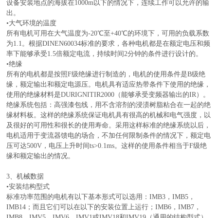
设备安装地点的海拔在1000m以下的情况下，连续工作可以允许的输
出。
•大气环境的温度
所有电机可用在大气温度为-20℃至+40℃的环境下，可用的负载系数
为1.1。根据DINEN60034标准的要求，各种电机都是在额定电压和频
率下能够承受1.5倍额定电流，持续时间2分钟的条件进行设计的。
•绝缘
所有的电机都是按照F级绝缘进行制造的，电机的使用条件是B级绝
缘，额定输出和额定电源压。电机具有适应热带条件下使用的绝缘，
使用的绝缘材料是DURIGNITIR2000（能够承受变频器输出的IR）。
绝缘系统包括：高强漆包线，用不含溶剂的浸渍树脂粘合在一起的绝
缘材料板。这样的绝缘系统保证电机具有很高的机械和电气强度，以
及很好的可用性和很长的使用寿命。采用这样标准的绝缘系统以后，
电机适用于变流器馈电的场合，不加任何限制条件的情况下，额定电
压可达500V，电压上升时间ts>0.1ms。这样的使用条件相当于F级绝
缘和额定输出的情况。
3、机械数据
•安装结构型式
标准功率范围的电机有以下基本形式可以选用：IMB3，IMB5，
IMB14；而且它们可以在以下的安装位置上运行；IMB6，IMB7，
IMB8，IMV5，IMV6，IMV1或IMV18和IMV19（通用的结构型式）