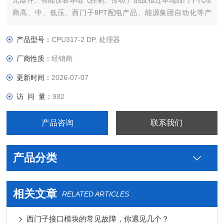
元器件、智能仪表等电气控制、传动 产品及宿迁本地西门子代理
商高、中、低压、西门子8PT配电产品、能源集团自动化等产
品、技术和服务。
本公司专业销售西门子各系列产品，为工业企业提供西门子自动
产品型号：
CPU317-2 DP, 处理器
化控制、网络通讯、变频电机、低压元器件、智能仪表等电气控
厂商性质：
经销商
制、传动 产品及高、中
更新时间：
2026-07-07
访 问 量：
982
产品咨询
联系我们
产品分类
相关文章
RELATED ARTICLES
西门子接口模块的常见故障，你遇见几个？