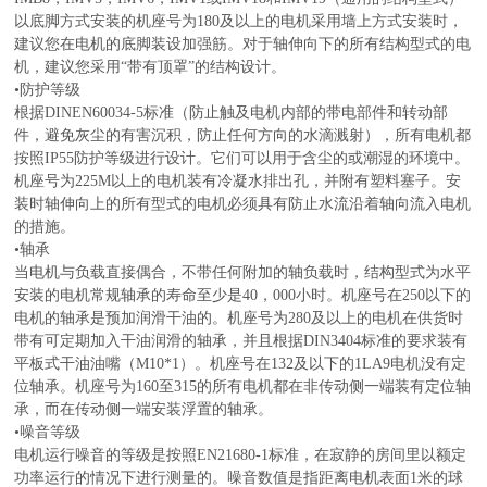
以底脚方式安装的机座号为180及以上的电机采用墙上方式安装时，
建议您在电机的底脚装设加强筋。对于轴伸向下的所有结构型式的电
机，建议您采用“带有顶罩”的结构设计。
•防护等级
根据DINEN60034-5标准（防止触及电机内部的带电部件和转动部
件，避免灰尘的有害沉积，防止任何方向的水滴溅射），所有电机都
按照IP55防护等级进行设计。它们可以用于含尘的或潮湿的环境中。
机座号为225M以上的电机装有冷凝水排出孔，并附有塑料塞子。安
装时轴伸向上的所有型式的电机必须具有防止水流沿着轴向流入电机
的措施。
•轴承
当电机与负载直接偶合，不带任何附加的轴负载时，结构型式为水平
安装的电机常规轴承的寿命至少是40，000小时。机座号在250以下的
电机的轴承是预加润滑干油的。机座号为280及以上的电机在供货时
带有可定期加入干油润滑的轴承，并且根据DIN3404标准的要求装有
平板式干油油嘴（M10*1）。机座号在132及以下的1LA9电机没有定
位轴承。机座号为160至315的所有电机都在非传动侧一端装有定位轴
承，而在传动侧一端安装浮置的轴承。
•噪音等级
电机运行噪音的等级是按照EN21680-1标准，在寂静的房间里以额定
功率运行的情况下进行测量的。噪音数值是指距离电机表面1米的球