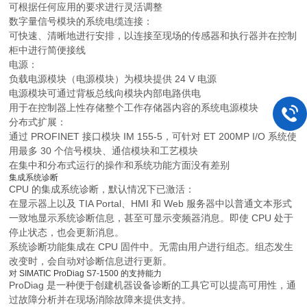
可根据任何应用的要求进行灵活调整
数字量信号模块的系统电缆连接：
可快速、清晰地进行安排，以连接至现场的传感器和执行器并在控制
柜中进行简便接线
电源：
负载电源模块（电源模块）为模块提供 24 V 电源
电源模块可通过背板总线向模块内部电路供电
用于在控制器上性存储整个工作存储器内容的系统电源模块
分布式扩展：
通过 PROFINET 接口模块 IM 155-5，可针对 ET 200MP I/O 系统使
用最多 30 个信号模块、通信模块和工艺模块
在集中和分布式运行的操作和系统功能方面没有差别
集成系统诊断
CPU 的集成系统诊断，默认情况下已激活：
在显示器上以及 TIA Portal、HMI 和 Web 服务器中以普通文本形式
一致地显示系统诊断信息，甚至可显示变频器消息。即使 CPU 处于
停止状态，也会更新消息。
系统诊断功能集成在 CPU 固件中。无需由用户进行组态。组态发生
改变时，会自动对诊断信息进行更新。
对 SIMATIC ProDiag S7-1500 的支持能力
ProDiag 是一种便于创建机器设备诊断的工具它可以提高可用性，通
过故障分析并在现场消除故障来提供支持。