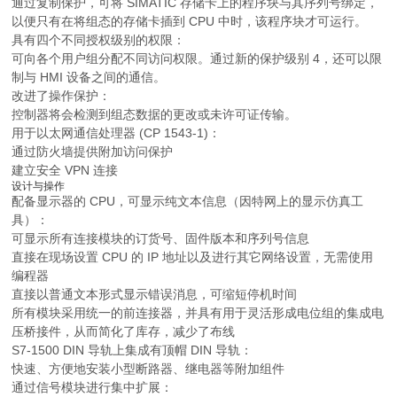
通过复制保护，可将 SIMATIC 存储卡上的程序块与其序列号绑定，
以便只有在将组态的存储卡插到 CPU 中时，该程序块才可运行。
具有四个不同授权级别的权限：
可向各个用户组分配不同访问权限。通过新的保护级别 4，还可以限
制与 HMI 设备之间的通信。
改进了操作保护：
控制器将会检测到组态数据的更改或未许可证传输。
用于以太网通信处理器 (CP 1543-1)：
通过防火墙提供附加访问保护
建立安全 VPN 连接
设计与操作
配备显示器的 CPU，可显示纯文本信息（因特网上的显示仿真工
具）：
可显示所有连接模块的订货号、固件版本和序列号信息
直接在现场设置 CPU 的 IP 地址以及进行其它网络设置，无需使用
编程器
直接以普通文本形式显示错误消息，可缩短停机时间
所有模块采用统一的前连接器，并具有用于灵活形成电位组的集成电
压桥接件，从而简化了库存，减少了布线
S7-1500 DIN 导轨上集成有顶帽 DIN 导轨：
快速、方便地安装小型断路器、继电器等附加组件
通过信号模块进行集中扩展：