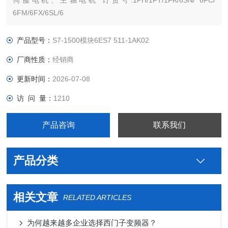
伺服电机、主轴电机 订货号:1PH/1FT/1FK/6SN/ 6FC/
6FM/6FX/6SL/6
沧西门西门子PLC S7-300 S7-200 S7-400 S7-1200 S7-1500
ET200 S SP 变频器V系列 MM系列 6SE70停产工程型变频器
产品型号：
S7-1500模块6ES7 511-1AK02
厂商性质：
经销商
更新时间：
2026-07-08
访 问 量：
1210
产品咨询
联系我们
产品分类
相关文章
RELATED ARTICLES
为何越来越多企业选择西门子变频器？