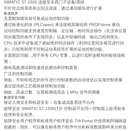
SIMATIC S7-1500 连接至非西门子设备/系统
可针对总线系统和点到点连接，通过通信模块进行扩展
集成技术
无需附加模块就可集成运动控制功能：
通过标准化的块 (PLCopen) 来连接模拟驱动和 PROFIdrive 驱动
运动控制功能支持速度控制轴、定位轴、相对同步操作（在没有位置
同步规范的条件下实现同步）以及外部编码器、输出凸轮和探头。
CPU 技术中还集成了诸如绝对同步操作（利用位置同步规范进行同
步）凸轮和和用于控制运动系统等扩展的运动控制功能。
全面跟踪功能，用于所有 CPU 变量，以进行实时诊断和间歇错误检
测；
拥有高效调试和快速优化驱动和控制装置
广泛的控制功能：
例如，可轻松组态的块可进行控制参数的自动优化以实现控制质量
通过提供的工艺模块获得附加功能：
例如，高速计数、位置检测或高达 1 MHz 信号的测量
集成安全功能
保证人身安全和机器安全 – 在集成成套系统平台内
故障安全 SIMATIC S7-1500(T)F 控制器可在同一控制器上处理标准
程序和安全程序。
故障安全用户程序和标准用户程序是在 TIA Portal 中使用相同编辑器
创建的；因此，可以像在标准用户程序中分析标准数据那样来分析故