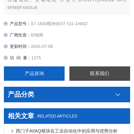
伺服电机、主轴电机 订货号:1PH/1FT/1FK/6SN/ 6FC/
6FM/6FX/6SL/6
沧西门西门子PLC S7-300 S7-200 S7-400 S7-1200 S7-1500
ET200 S SP 变频器V系列 MM系列 6SE70停产工程型变频器
产品型号：
S7-1500模块6ES7 511-1AK02
厂商性质：
经销商
更新时间：
2026-07-08
访 问 量：
1275
产品咨询
联系我们
产品分类
相关文章
RELATED ARTICLES
西门子AI/AQ模块在工业自动化中的应用与优势分析