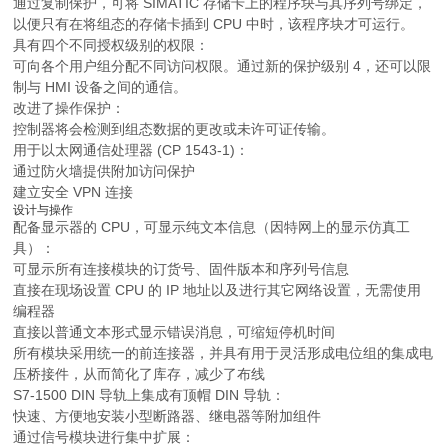
通过复制保护，可将 SIMATIC 存储卡上的程序块与其序列号绑定，
以便只有在将组态的存储卡插到 CPU 中时，该程序块才可运行。
具有四个不同授权级别的权限：
可向各个用户组分配不同访问权限。通过新的保护级别 4，还可以限
制与 HMI 设备之间的通信。
改进了操作保护：
控制器将会检测到组态数据的更改或未许可证传输。
用于以太网通信处理器 (CP 1543-1)：
通过防火墙提供附加访问保护
建立安全 VPN 连接
设计与操作
配备显示器的 CPU，可显示纯文本信息（因特网上的显示仿真工
具）：
可显示所有连接模块的订货号、固件版本和序列号信息
直接在现场设置 CPU 的 IP 地址以及进行其它网络设置，无需使用
编程器
直接以普通文本形式显示错误消息，可缩短停机时间
所有模块采用统一的前连接器，并具有用于灵活形成电位组的集成电
压桥接件，从而简化了库存，减少了布线
S7-1500 DIN 导轨上集成有顶帽 DIN 导轨：
快速、方便地安装小型断路器、继电器等附加组件
通过信号模块进行集中扩展：