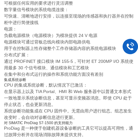
可根据任何应用的要求进行灵活调整
数字量信号模块的系统电缆连接：
可快速、清晰地进行安排，以连接至现场的传感器和执行器并在控制
柜中进行简便接线
电源：
负载电源模块（电源模块）为模块提供 24 V 电源
电源模块可通过背板总线向模块内部电路供电
用于在控制器上性存储整个工作存储器内容的系统电源模块
分布式扩展：
通过 PROFINET 接口模块 IM 155-5，可针对 ET 200MP I/O 系统使
用最多 30 个信号模块、通信模块和工艺模块
在集中和分布式运行的操作和系统功能方面没有差别
集成系统诊断
CPU 的集成系统诊断，默认情况下已激活：
在显示器上以及 TIA Portal、HMI 和 Web 服务器中以普通文本形式
一致地显示系统诊断信息，甚至可显示变频器消息。即使 CPU 处于
停止状态，也会更新消息。
系统诊断功能集成在 CPU 固件中。无需由用户进行组态。组态发生
改变时，会自动对诊断信息进行更新。
对 SIMATIC ProDiag S7-1500 的支持能力
ProDiag 是一种便于创建机器设备诊断的工具它可以提高可用性，通
过故障分析并在现场消除故障来提供支持。