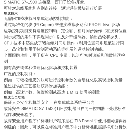
SIMATIC S7-1500 连接至非西门子设备/系统
可针对总线系统和点到点连接，通过通信模块进行扩展
集成技术
无需附加模块就可集成运动控制功能：
通过标准化的块 (PLCopen) 来连接模拟驱动和 PROFIdrive 驱动
运动控制功能支持速度控制轴、定位轴、相对同步操作（在没有位置
同步规范的条件下实现同步）以及外部编码器、输出凸轮和探头。
CPU 技术中还集成了诸如绝对同步操作（利用位置同步规范进行同
步）凸轮和和用于控制运动系统等扩展的运动控制功能。
全面跟踪功能，用于所有 CPU 变量，以进行实时诊断和间歇错误检
测；
拥有高效调试和快速优化驱动和控制装置
广泛的控制功能：
例如，可轻松组态的块可进行控制参数的自动优化以实现控制质量
通过提供的工艺模块获得附加功能：
例如，高速计数、位置检测或高达 1 MHz 信号的测量
集成安全功能
保证人身安全和机器安全 – 在集成成套系统平台内
故障安全 SIMATIC S7-1500(T)F 控制器可在同一控制器上处理标准
程序和安全程序。
故障安全用户程序和标准用户程序是在 TIA Portal 中使用相同编辑器
创建的；因此，可以像在标准用户程序中分析标准数据那样来分析故