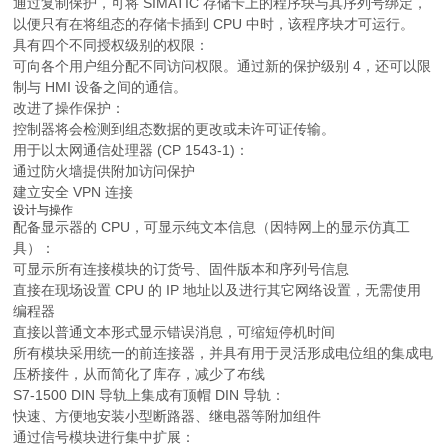
通过复制保护，可将 SIMATIC 存储卡上的程序块与其序列号绑定，
以便只有在将组态的存储卡插到 CPU 中时，该程序块才可运行。
具有四个不同授权级别的权限：
可向各个用户组分配不同访问权限。通过新的保护级别 4，还可以限
制与 HMI 设备之间的通信。
改进了操作保护：
控制器将会检测到组态数据的更改或未许可证传输。
用于以太网通信处理器 (CP 1543-1)：
通过防火墙提供附加访问保护
建立安全 VPN 连接
设计与操作
配备显示器的 CPU，可显示纯文本信息（因特网上的显示仿真工
具）：
可显示所有连接模块的订货号、固件版本和序列号信息
直接在现场设置 CPU 的 IP 地址以及进行其它网络设置，无需使用
编程器
直接以普通文本形式显示错误消息，可缩短停机时间
所有模块采用统一的前连接器，并具有用于灵活形成电位组的集成电
压桥接件，从而简化了库存，减少了布线
S7-1500 DIN 导轨上集成有顶帽 DIN 导轨：
快速、方便地安装小型断路器、继电器等附加组件
通过信号模块进行集中扩展：