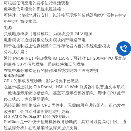
可根据任何应用的要求进行灵活调整
数字量信号模块的系统电缆连接：
可快速、清晰地进行安排，以连接至现场的传感器和执行器并在控制
柜中进行简便接线
电源：
负载电源模块（电源模块）为模块提供 24 V 电源
电源模块可通过背板总线向模块内部电路供电
用于在控制器上性存储整个工作存储器内容的系统电源模块
分布式扩展：
通过 PROFINET 接口模块 IM 155-5，可针对 ET 200MP I/O 系统使
用最多 30 个信号模块、通信模块和工艺模块
在集中和分布式运行的操作和系统功能方面没有差别
集成系统诊断
CPU 的集成系统诊断，默认情况下已激活：
在显示器上以及 TIA Portal、HMI 和 Web 服务器中以普通文本形式
一致地显示系统诊断信息，甚至可显示变频器消息。即使 CPU 处于
停止状态，也会更新消息。
系统诊断功能集成在 CPU 固件中。无需由用户进行组态。组态发生
改变时，会自动对诊断信息进行更新。
对 SIMATIC ProDiag S7-1500 的支持能力
ProDiag 是一种便于创建机器设备诊断的工具它可以提高可用性，通
过故障分析并在现场消除故障来提供支持。