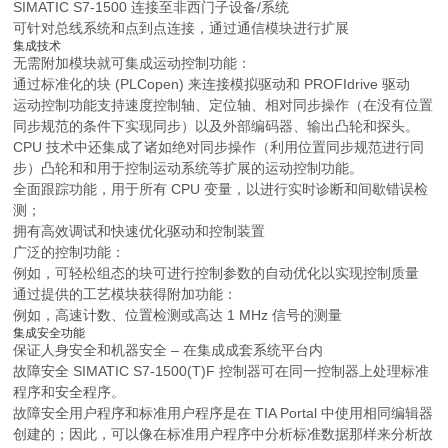
SIMATIC S7-1500 连接至非西门子设备/系统
可针对总线系统和点到点连接，通过通信模块进行扩展
集成技术
无需附加模块就可集成运动控制功能：
通过标准化的块 (PLCopen) 来连接模拟驱动和 PROFIdrive 驱动
运动控制功能支持速度控制轴、定位轴、相对同步操作（在没有位置
同步规范的条件下实现同步）以及外部编码器、输出凸轮和探头。
CPU 技术中还集成了诸如绝对同步操作（利用位置同步规范进行同
步）凸轮和和用于控制运动系统等扩展的运动控制功能。
全面跟踪功能，用于所有 CPU 变量，以进行实时诊断和间歇错误检
测；
拥有高效调试和快速优化驱动和控制装置
广泛的控制功能：
例如，可轻松组态的块可进行控制参数的自动优化以实现控制质量
通过提供的工艺模块获得附加功能：
例如，高速计数、位置检测或高达 1 MHz 信号的测量
集成安全功能
保证人身安全和机器安全 – 在集成成套系统平台内
故障安全 SIMATIC S7-1500(T)F 控制器可在同一控制器上处理标准
程序和安全程序。
故障安全用户程序和标准用户程序是在 TIA Portal 中使用相同编辑器
创建的；因此，可以像在标准用户程序中分析标准数据那样来分析故