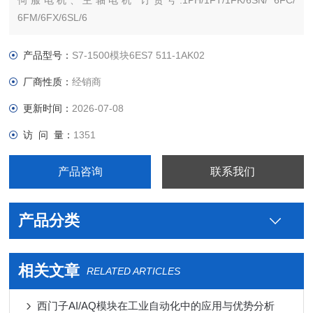
伺服电机、主轴电机 订货号:1PH/1FT/1FK/6SN/ 6FC/
6FM/6FX/6SL/6
沧西门西门子PLC S7-300 S7-200 S7-400 S7-1200 S7-1500
ET200 S SP 变频器V系列 MM系列 6SE70停产工程型变频器
产品型号：
S7-1500模块6ES7 511-1AK02
厂商性质：
经销商
更新时间：
2026-07-08
访 问 量：
1351
产品咨询
联系我们
产品分类
相关文章
RELATED ARTICLES
西门子AI/AQ模块在工业自动化中的应用与优势分析