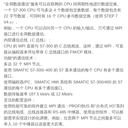
“全局数据通信"服务可以在联网的 CPU 间周期性地进行数据交换。
一个 S7-300 CPU 可与多达 4 个数据包交换数据，每个数据包含有
22 字节数据，可同时有 16 个 CPU 参与数据交换（使用 STEP 7
V4.x）。
例如，一个 CPU 可以访问另一个 CPU 的输入/输出。只可通过 MPI
接口进行全局数据通信。
内部通信总线（C 总线）：
CPU 的 MPI 直接与 S7-300 的 C 总线相连。这样，通过 MPI，可直
接从编程器来寻址带有 C 总线接口的 FM/CP 模块。
功能*的通信技术：
多达 32 个 MPI 节点。
使用 SIMATIC S7-300/-400 的 S7 基本通信的每个 CPU 有多个通信
接口。
使用编程器/PC、SIMATIC HMI 系统和 SIMATIC S7-300/400 的 S7
通信的每个 CPU 有多个通信接口。
数据传输速率 187.5 kbit/s 或 12 Mbit/s
灵活的配置选件：
使用性能可靠的组件建立 MPI 通信：PROFIBUS 和“分布式 I/O"系列
的总线电缆、总线连接器和 RS 485 中继器。使用这些组件，可以根
据需求实现设计的化调整。例如，任意两个 MPI 节点之间最多可以
串入 10 个中继器以连接更大距离。