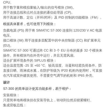
CPU。
用于数字量和模拟量输入/输出的信号模块 (SM)。
用于连接总线和点对点连接的通信处理器 (CP)。
用于高速计数、定位（开环/闭环）及 PID 控制的功能模块（FM）。
根据具体要求，也可使用下列模块：
负载电源 (PS) 用于将 SIMATIC S7-300 连接到 120/230 V AC 电源
电压。
接口模块 (IM) 用于连接多层配置中的中央控制器 (CC) 和扩展单元
(EU)。
SIMATIC S7-300 可通过跨 CC 和 3 个 EU 分布的最多 32 个模块来
操作。所有模块均在外壳中运行，并且无需风扇。
适合扩展环境条件的 SIPLUS 模块：
适合温度范围 -25 至 +60 °C、较高湿度、冷凝和结霜负荷条件。防
直接日晒、雨淋或水溅，在防护等级为 IP20 机柜内使用时，可直接
在汽车或室外建筑使用。不需要空气调节的机柜和 IP65 外壳。
设计
S7-300 的简单设计使其功能多样，易于维护：
安装模块：
只需简单地将模块挂在安装导轨上，转动到位然后锁紧螺钉。
集成背板总线：