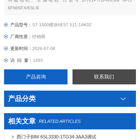
伺服电机、主轴电机 订货号:1PH/1FT/1FK/6SN/ 6FC/
6FM/6FX/6SL/6
沧西门西门子PLC S7-300 S7-200 S7-400 S7-1200 S7-1500
ET200 S SP 变频器V系列 MM系列 6SE70停产工程型变频器
产品型号：
S7-1500模块6ES7 511-1AK02
厂商性质：
经销商
更新时间：
2026-07-08
访 问 量：
1493
产品咨询
联系我们
产品分类
相关文章
RELATED ARTICLES
西门子BIM 6SL3330-1TG34-3AA3调试