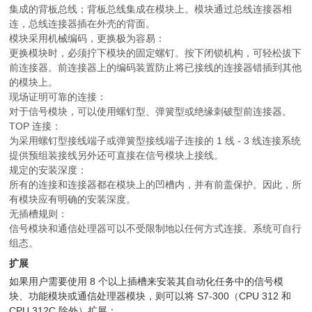
集成的背板总线；背板总线集成在模块上。模块通过总线连接器相
连，总线连接器插在外壳的背面。
模块采用机械编码，更换极为容易：
更换模块时，必须拧下模块的固定螺钉。按下闭锁机构，可轻松拔下
前连接器。前连接器上的编码装置防止将已接线的连接器错插到其他
的模块上。
现场证明可靠的连接：
对于信号模块，可以使用螺钉型、弹簧型或绝缘刺破型前连接器。
TOP 连接：
为采用螺钉型接线端子或弹簧型接线端子连接的 1 线 - 3 线连接系统
提供预组装接线另外还可直接在信号模块上接线。
规定的安装深度：
所有的连接和连接器都在模块上的凹槽内，并有前盖保护。因此，所
有模块应有明确的安装深度。
无插槽规则：
信号模块和通信处理器可以不受限制地以任何方式连接。系统可自行
组态。
扩展
如果用户需要使用 8 个以上插槽来安装其自动化任务中的信号模
块、功能模块或通信处理器模块，则可以将 S7-300（CPU 312 和
CPU 312C 除外）扩展：